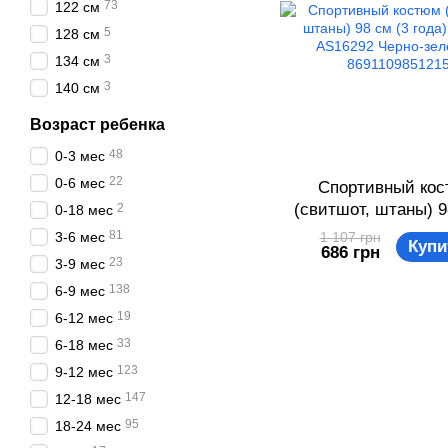
73
122 см
5
128 см
3
134 см
3
140 см
Возраст ребенка
48
0-3 мес
22
0-6 мес
Спортивный ко
(свитшот, штаны) 9
2
0-18 мес
года) Disney AS1629
81
3-6 мес
1 107 грн
Купи
686 грн
зеленый 86911098
23
3-9 мес
138
6-9 мес
19
6-12 мес
33
6-18 мес
123
9-12 мес
147
12-18 мес
95
18-24 мес