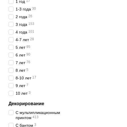
17
1 год
30
1-3 года
26
2 года
153
3 года
101
4 года
28
4-7 лет
95
5 лет
90
6 лет
76
7 лет
5
8 лет
17
8-10 лет
7
9 лет
3
10 лет
Декорирование
С мультипликационным
413
принтом
3
С бантом