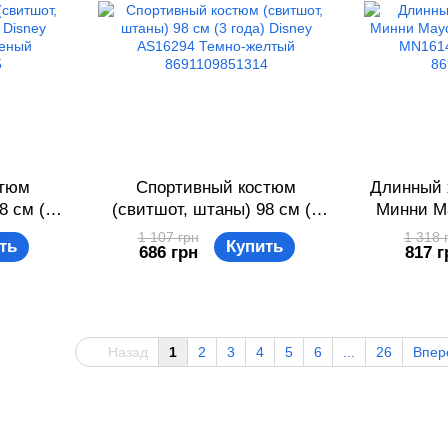
стюм
Спортивный костюм
Длинный х
8 см (3
(свитшот, штаны) 98 см (3
Минни Ма
2 Черно-
года) Disney AS16294 Темно-
Disney
1 107 грн
1 318 
ть
Купить
686 грн
817 г
51215
желтый 8691109851314
красны
Назад
1
2
3
4
5
6
...
26
Впе