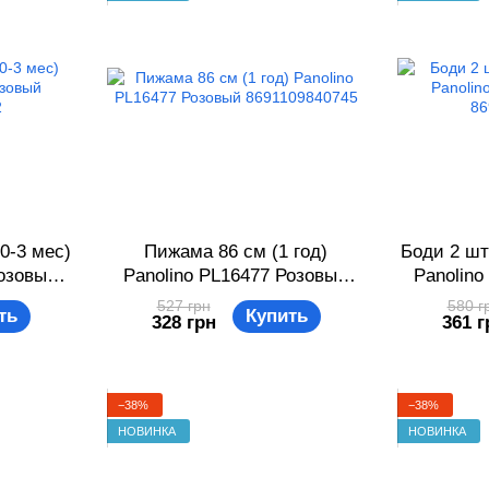
0-3 мес)
Пижама 86 см (1 год)
Боди 2 шт
Розовый
Panolino PL16477 Розовый
Panolino
2
8691109840745
86
527 грн
580 г
ть
Купить
328 грн
361 г
−38%
−38%
НОВИНКА
НОВИНКА