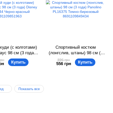
уди (с колготами)
Спортивный костюм
ус 98 см (3 года)
(лонгслив, штаны) 98 см (3
 MN16144 Черно-
года) Panolino PL16375
грн
896 грн
Купить
Купить
рн
556 грн
й 8691109851963
Темно-бирюзовый
8691109849434
ред
Показать все