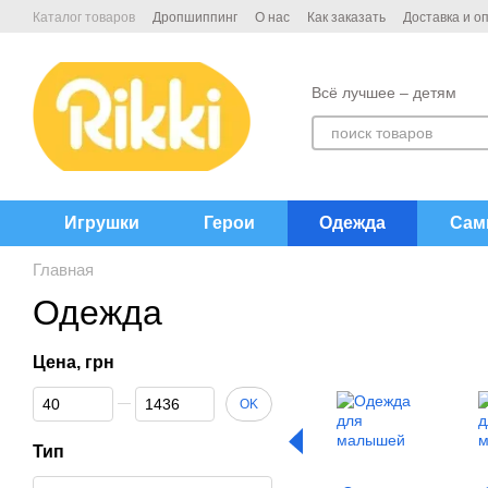
Перейти к основному контенту
Каталог товаров
Дропшиппинг
О нас
Как заказать
Доставка и о
Договор публичной офёрты
Контакты
Всё лучшее – детям
Игрушки
Герои
Одежда
Сам
Главная
Одежда
Цена, грн
От Цена, грн
До Цена, грн
OK
Тип