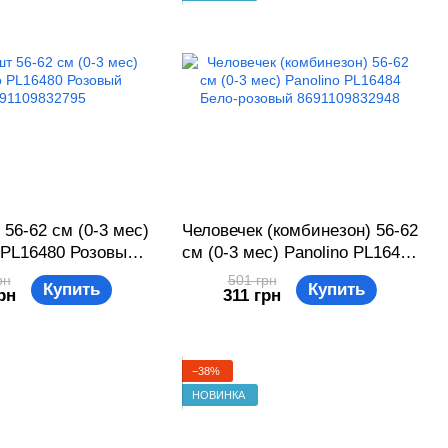
 56-62 см (0-3 мес)
Человечек (комбинезон) 56-62
 PL16480 Розовый
см (0-3 мес) Panolino PL16484
91109832795
Бело-розовый 8691109832948
рн
501 грн
Купить
Купить
рн
311 грн
−38%
НОВИНКА