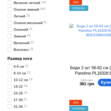
142
−38%
Весенне-летний
НОВИНКА
165
Осенне-зимний
28
Летний
91
Осенне-весенний
41
Осенний
50
Зимний
42
Весенний
18
Всесезон
Размер ноги
22
6-8 см
Боди 2 шт 56-62 см (
23
Panolino PL16328
8-10 см
869110983230
19
10-12 см
580 грн
Купи
361 грн
49
19-22
36
23-26
31
27-30
−38%
21
31-34
НОВИНКА