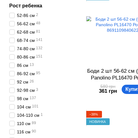
Рост ребенка
2
52-86 см
48
56-62 см
81
62-68 см
141
68-74 см
132
74-80 см
151
80-86 см
13
86 см
Боди 2 шт 56-62 см (
95
86-92 см
Panolino PL16470 
26
92 см
869110984062
580 грн
Купи
3
92-98 см
361 грн
137
98 см
101
104 см
−38%
1
104-110 см
НОВИНКА
89
110 см
90
116 см