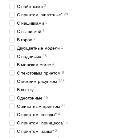
3
С пайетками
29
С принтом "животные"
5
С нашивками
7
С вышивкой
1
В горох
1
Двухцветные модели
28
С надписью
4
В морском стиле
8
С текстовым принтом
158
С мелким рисунком
1
В клетку
46
Однотонные
26
С животным принтом
4
С принтом "звезды"
5
С принтом "принцесса"
2
С принтом "зайка"