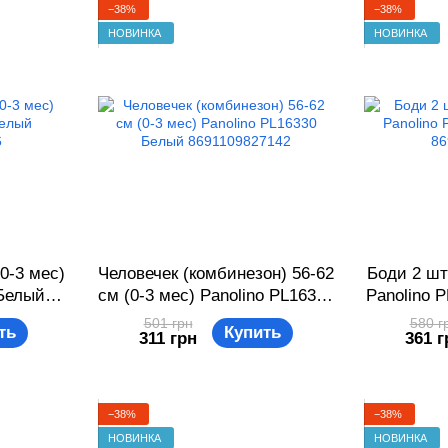
−38%
−38%
НОВИНКА
НОВИНКА
0-3 мес)
Человечек (комбинезон) 56-62
Боди 2 шт
 Белый
см (0-3 мес) Panolino PL16330
Panolino 
6
Белый 8691109827142
86
501 грн
580 г
ть
Купить
311 грн
361 г
−38%
−38%
НОВИНКА
НОВИНКА