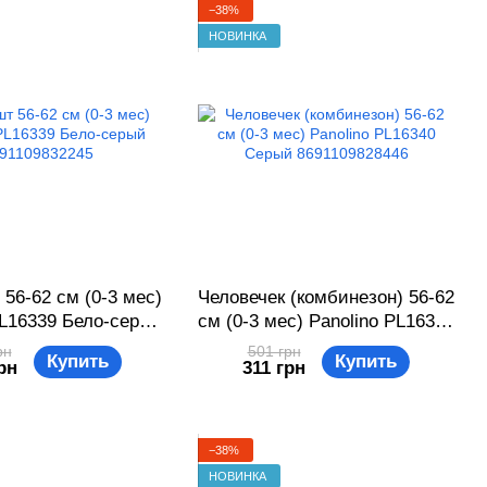
−38%
НОВИНКА
 56-62 см (0-3 мес)
Человечек (комбинезон) 56-62
PL16339 Бело-серый
см (0-3 мес) Panolino PL16340
91109832245
Серый 8691109828446
рн
501 грн
Купить
Купить
рн
311 грн
−38%
НОВИНКА