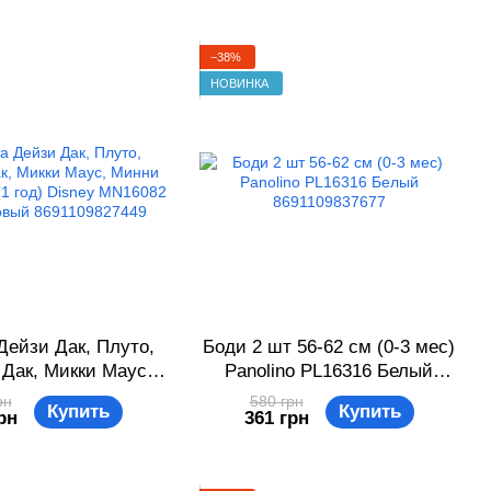
−38%
НОВИНКА
ейзи Дак, Плуто,
Боди 2 шт 56-62 см (0-3 мес)
Дак, Микки Маус,
Panolino PL16316 Белый
аус 86 см (1 год)
8691109837677
рн
580 грн
Купить
Купить
рн
361 грн
 MN16082 Бело-
й 8691109827449