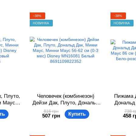
−38%
−38%
НОВИНКА
НОВИНКА
, Плуто,
Человечек (комбинезон)
Пижама Д
и Маус,
Дейзи Дак, Плуто, Дональд
Дональд 
см (0-3
Дак, Микки Маус, Минни
Минни М
816 грн
738 г
ть
Купить
507 грн
458 г
7 Бело-
Маус 56-62 см (0-3 мес)
Disney
22376
Disney MN16081 Белый
розовы
8691109822352