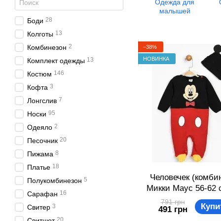
Одежда для
малышей
28
Боди
13
Колготы
2
Комбинезон
−38%
НОВИНКА
13
Комплект одежды
146
Костюм
3
Кофта
7
Лонгслив
95
Носки
2
Одеяло
20
Песочник
8
Пижама
18
Платье
Человечек (комби
5
Полукомбинезон
Микки Маус 56-62 
16
Сарафан
мес) Disney MC1045
791 грн
Купи
3
Свитер
491 грн
красный 86911097
20
Свитшот