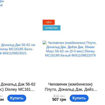
ары
ей
−38%
НОВИНКА
 Дональд Дак 56-62
Человечек (комбинезон)
ес) Disney MC16185
Плуто, Дональд Дак, Дейзи
бой 8691109823021
Дак, Микки Маус 56-62 см (0-
рн
816 грн
Купить
Купить
рн
507 грн
3 мес) Disney MC16189
Белый 8691109822079