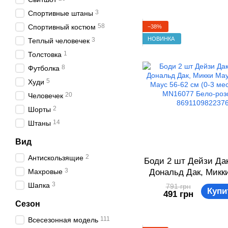
3
Спортивные штаны
58
Спортивный костюм
−38%
НОВИНКА
3
Теплый человечек
1
Толстовка
8
Футболка
5
Худи
20
Человечек
2
Шорты
14
Штаны
Вид
2
Антискользящие
Боди 2 шт Дейзи Дак
3
Махровые
Дональд Дак, Микк
Минни Маус 56-62 
3
Шапка
791 грн
Купи
491 грн
мес) Disney MN1607
Сезон
розовый 86911098
111
Всесезонная модель