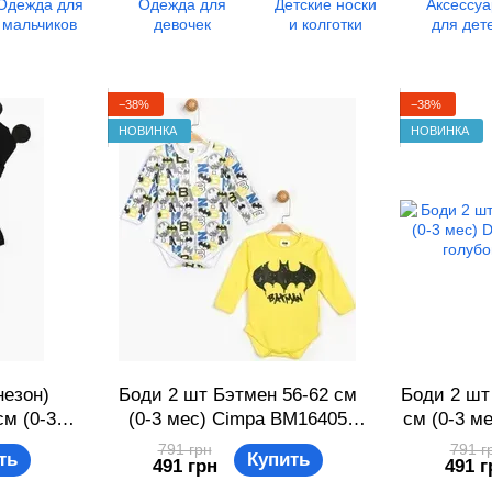
Одежда для
Одежда для
Детские носки
Аксессу
мальчиков
девочек
и колготки
для дет
−38%
−38%
НОВИНКА
НОВИНКА
незон)
Боди 2 шт Бэтмен 56-62 см
Боди 2 шт
см (0-3
(0-3 мес) Cimpa BM16405
см (0-3 м
5 Черно-
Желто-белый 8691109827326
Бело-голу
791 грн
791 г
ть
Купить
491 грн
491 г
74484