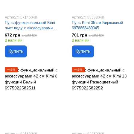
Артикул: 57146048
Артикул: 88653048
Пупс функциональный Kimi
Пупс Kimi 35 см Бирюзовый
пьет воду с аксессуарами
6978868430045
разноцветный 57146048
672 грн
701 грн
1 133 грн
1 182 грн
В наличии
В наличии
Купить
Купить
−41%
−41%