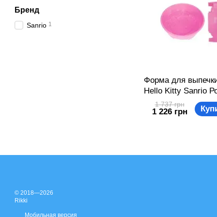
Бренд
1
Sanrio
Форма для выпечки
Hello Kitty Sanrio 
404531650710
1 737 грн
Куп
1 226 грн
© 2018—2026
Rikki
Мобильная версия