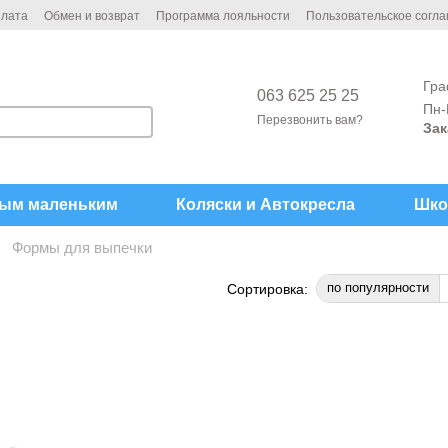
плата
Обмен и возврат
Программа лояльности
Пользовательское согл
Гра
063 625 25 25
Пн-
Перезвонить вам?
Зак
ым маленьким
Коляски и Автокреcла
Шко
Формы для выпечки
по популярности
Сортировка: