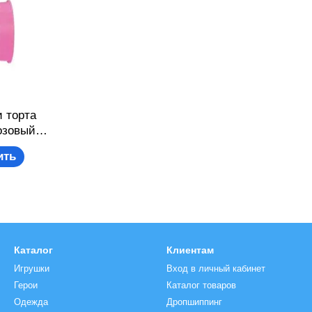
 торта
Розовый
8
ить
Каталог
Клиентам
Игрушки
Вход в личный кабинет
Герои
Каталог товаров
Одежда
Дропшиппинг