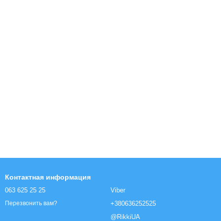
Контактная информация
063 625 25 25
Viber
+380636252525
Перезвонить вам?
@RikkiUA