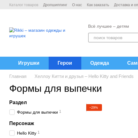
Перейти к основному контенту
Каталог товаров
Дропшиппинг
О нас
Как заказать
Доставка и о
Договор публичной офёрты
Контакты
Всё лучшее – детям
Игрушки
Герои
Одежда
Сам
Главная
Хеллоу Китти и друзья – Hello Kitty and Friends
Формы для выпечки
Раздел
−29%
1
Формы для выпечки
Персонаж
1
Hello Kitty