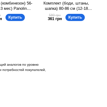
 (комбинезон) 56-
Комплект (боди, штаны,
Ком
-3 мес) Panolino
шапка) 80-86 см (12-18
Мик
 Бело-розовый
мес) Panolino PL16472
мес
н
580 грн
Купить
Купить
н
361 грн
1109832948
Розовый 8691109832450
би
щий аналогов по уровню
 и потребностей покупателей,