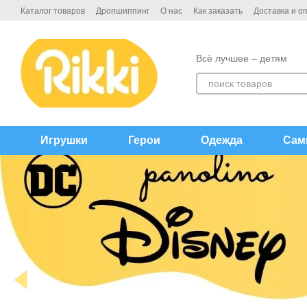
Перейти к основному контенту
Каталог товаров
Дропшиппинг
О нас
Как заказать
Доставка и о
Договор публичной офёрты
Контакты
Всё лучшее – детям
Игрушки
Герои
Одежда
Сам