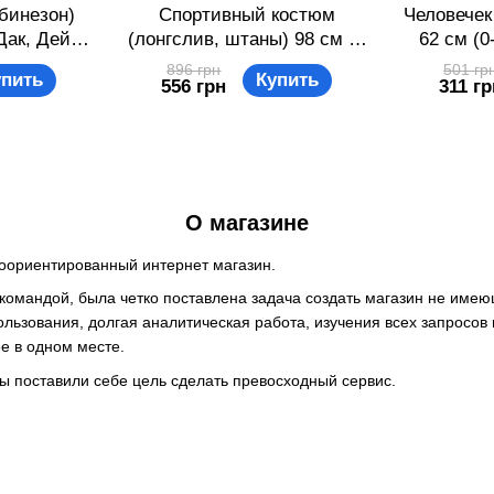
бинезон)
Спортивный костюм
Человечек
Дак, Дейзи
(лонгслив, штаны) 98 см (3
62 см (0
 56-62 см
года) Panolino PL16375
PL16484
896 грн
501 гр
упить
Купить
556 грн
311 гр
y MC16189
Темно-бирюзовый
869
9822079
8691109849434
О магазине
оориентированный интернет магазин.
омандой, была четко поставлена задача создать магазин не имею
ользования, долгая аналитическая работа, изучения всех запросов
е в одном месте.
поставили себе цель сделать превосходный сервис.