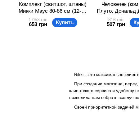
Комплект (свитшот, штаны)
Человечек (ком
Микки Маус 80-86 см (12-18
Плуто, Дональд 
мес) Disney MC16210
Дак, Микки Маус
1 053 грн
816 грн
Купить
К
653 грн
507 грн
Светло-персиковый
(0-3 мес) Disne
8691109825001
Белый 869110
Rikki – это максимально клиент
При создании магазина, перед к
клиентского сервиса и удобству п
позволила нам собрать все лучше
Своей приоритетной задачей мы 