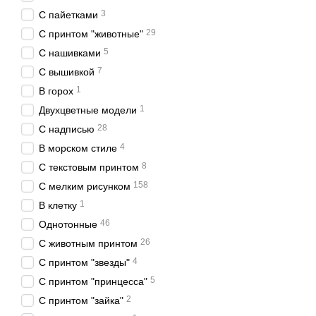
3
С пайетками
29
С принтом "животные"
5
С нашивками
7
С вышивкой
1
В горох
1
Двухцветные модели
28
С надписью
4
В морском стиле
8
С текстовым принтом
158
С мелким рисунком
1
В клетку
46
Однотонные
26
С животным принтом
4
С принтом "звезды"
5
С принтом "принцесса"
2
С принтом "зайка"