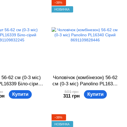
−38%
НОВИНКА
 56-62 см (0-3 міс)
Чоловічок (комбінезон) 56-62
PL16339 Біло-сірий
см (0-3 міс) Panolino PL16340
91109832245
Сірий 8691109828446
рн
501 грн
Купити
Купити
рн
311 грн
−38%
НОВИНКА