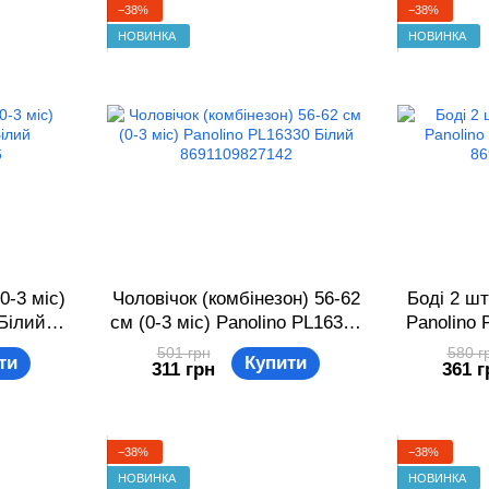
−38%
−38%
НОВИНКА
НОВИНКА
0-3 міс)
Чоловічок (комбінезон) 56-62
Боді 2 шт
 Білий
см (0-3 міс) Panolino PL16330
Panolino 
6
Білий 8691109827142
86
501 грн
580 г
ти
Купити
311 грн
361 г
−38%
−38%
НОВИНКА
НОВИНКА