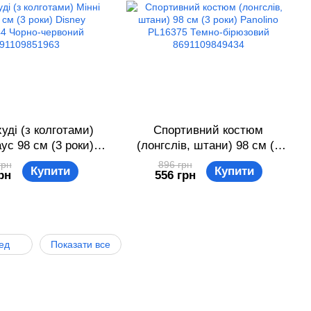
уді (з колготами)
Спортивний костюм
ус 98 см (3 роки)
(лонгслів, штани) 98 см (3
 MN16144 Чорно-
роки) Panolino PL16375
грн
896 грн
Купити
Купити
рн
556 грн
й 8691109851963
Темно-бірюзовий
8691109849434
ед
Показати все