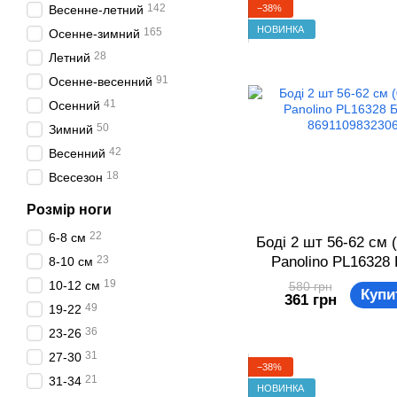
142
−38%
Весенне-летний
НОВИНКА
165
Осенне-зимний
28
Летний
91
Осенне-весенний
41
Осенний
50
Зимний
42
Весенний
18
Всесезон
Розмір ноги
22
6-8 см
Боді 2 шт 56-62 см (
23
Panolino PL16328
8-10 см
869110983230
19
10-12 см
580 грн
Купи
361 грн
49
19-22
36
23-26
31
27-30
−38%
21
31-34
НОВИНКА