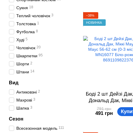
18
Сукня
3
Теплий чоловічок
−38%
НОВИНКА
1
Толстовка
8
Футболка
5
Худі
20
Чоловічок
95
Шкарпетки
2
Шорти
14
Штани
Вид
2
Антиковзні
Боді 2 шт Дейзі Дак
3
Махрові
Дональд Дак, Міккі
Мінні Маус 56-62 см 
3
Шапка
791 грн
Купи
491 грн
Disney MN16077 
Сезон
рожевий 86911098
111
Всесезонная модель