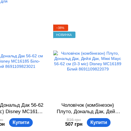
 для
−38%
НОВИНКА
 Дональд Дак 56-62
Чоловічок (комбінезон)
іс) Disney MC16185
Плуто, Дональд Дак, Дейзі
о-блакитний
Дак, Міккі Маус 56-62 см (0-3
рн
816 грн
Купити
Купити
рн
507 грн
91109823021
міс) Disney MC16189 Білий
8691109822079