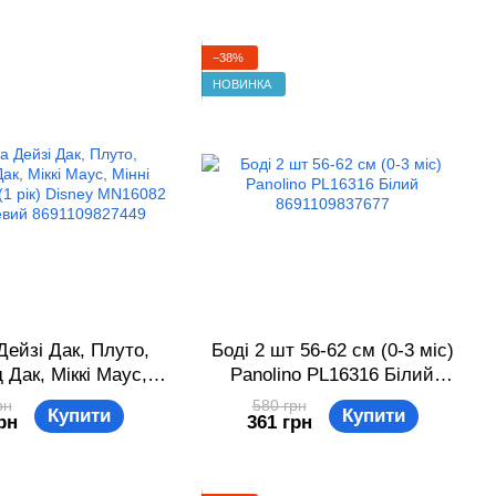
−38%
НОВИНКА
Дейзі Дак, Плуто,
Боді 2 шт 56-62 см (0-3 міс)
 Дак, Міккі Маус,
Panolino PL16316 Білий
аус 86 см (1 рік)
8691109837677
рн
580 грн
Купити
Купити
рн
361 грн
 MN16082 Біло-
й 8691109827449