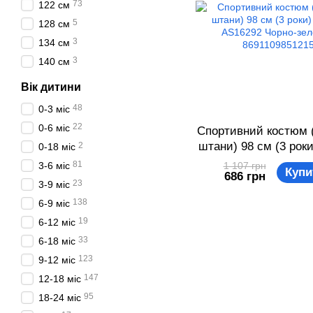
73
122 см
5
128 см
3
134 см
3
140 см
Вік дитини
48
0-3 міс
22
0-6 міс
Спортивний костюм (
штани) 98 см (3 роки
2
0-18 міс
AS16292 Чорно-зе
81
3-6 міс
1 107 грн
Купи
686 грн
869110985121
23
3-9 міс
138
6-9 міс
19
6-12 міс
33
6-18 міс
123
9-12 міс
147
12-18 міс
95
18-24 міс