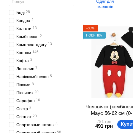
Одяг для
малюків
28
Боді
2
Ковдра
13
Колготи
−38%
НОВИНКА
2
Комбінезон
13
Комплект одягу
146
Костюм
3
Кофта
7
Лонгслив
5
Напівкомбінезон
8
Піжами
20
Пісочник
16
Сарафан
Чоловічок (комбінезо
3
Светр
Маус 56-62 см (0-
20
Світшот
Disney MC10455 Ч
791 грн
Купи
3
Спортивные штаны
491 грн
червоний 8691109
58
Спортивный костюм