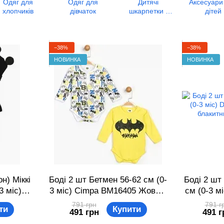
Одяг для
Одяг для
Дитячі
Аксесуари
хлопчиків
дівчаток
шкарпетки і
дітей
колготки
−38%
−38%
НОВИНКА
НОВИНКА
н) Міккі
Боді 2 шт Бетмен 56-62 см (0-
Боді 2 шт
3 міс)
3 міс) Cimpa BM16405 Жовто-
см (0-3 м
орно-
білий 8691109827326
Біл
791 грн
791 г
ти
Купити
491 грн
491 г
774484
86