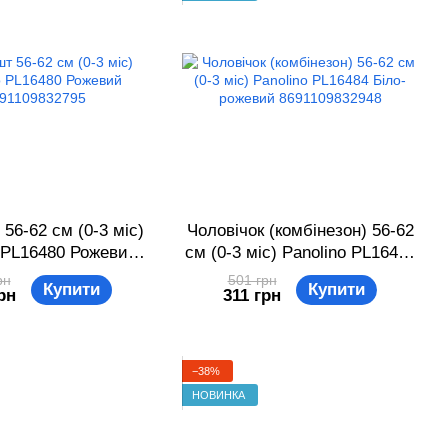
 56-62 см (0-3 міс)
Чоловічок (комбінезон) 56-62
 PL16480 Рожевий
см (0-3 міс) Panolino PL16484
91109832795
Біло-рожевий 8691109832948
рн
501 грн
Купити
Купити
рн
311 грн
−38%
НОВИНКА