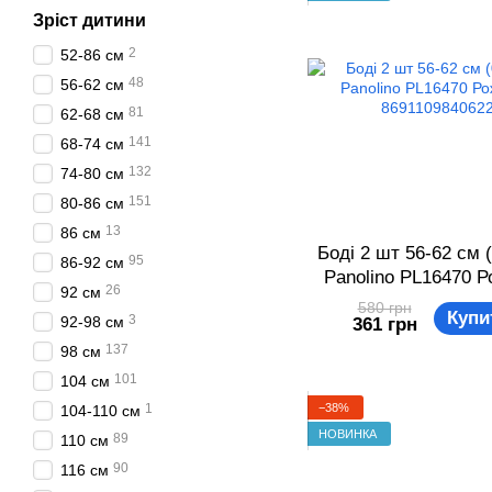
Зріст дитини
2
52-86 см
48
56-62 см
81
62-68 см
141
68-74 см
132
74-80 см
151
80-86 см
13
86 см
Боді 2 шт 56-62 см (
95
86-92 см
Panolino PL16470 
26
92 см
869110984062
580 грн
Купи
3
92-98 см
361 грн
137
98 см
101
104 см
−38%
1
104-110 см
НОВИНКА
89
110 см
90
116 см