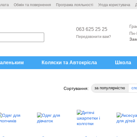
плата
Обмін та повернення
Програма лояльності
Угода користувача
Д
Гра
063 625 25 25
Пн-
Передзвонити вам?
Зам
аленьким
Коляски та Автокрісла
Школа
за популярністю
сп
Сортування: