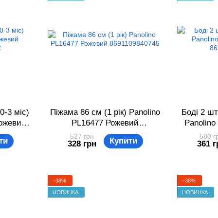
0-3 міс)
Піжама 86 см (1 рік) Panolino
Боді 2 шт
Рожевий
PL16477 Рожевий
Panolino
2
8691109840745
86
527 грн
580 г
ти
Купити
328 грн
361 г
−38%
−38%
НОВИНКА
НОВИНКА