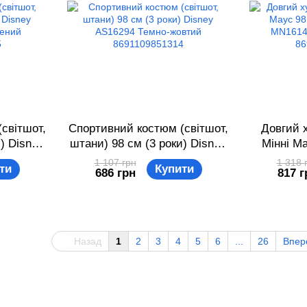
світшот,
Спортивний костюм (світшот,
Довгий х
) Disney
штани) 98 см (3 роки) Disney
Мінні Ма
лений
AS16294 Темно-жовтий
Disney
1 107 грн
1 318 
ти
Купити
686 грн
817 г
5
8691109851314
червони
Назад
1
2
3
4
5
6
...
26
Впер