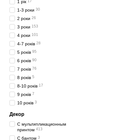
17
1 рік
30
1-3 роки
26
2 роки
153
3 роки
101
4 роки
28
4-7 років
95
5 років
90
6 років
76
7 років
5
8 років
17
8-10 років
7
9 років
3
10 років
Декор
С мультипликационным
413
принтом
3
С бантом