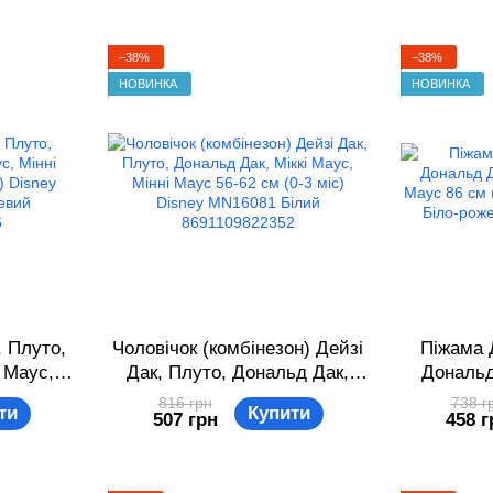
−38%
−38%
НОВИНКА
НОВИНКА
, Плуто,
Чоловічок (комбінезон) Дейзі
Піжама 
 Маус,
Дак, Плуто, Дональд Дак,
Дональд
(0-3 міс)
Міккі Маус, Мінні Маус 56-62
Мінні М
816 грн
738 г
ти
Купити
507 грн
458 г
Біло-
см (0-3 міс) Disney MN16081
Disney
22376
Білий 8691109822352
рожеви