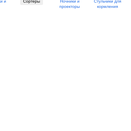
и и
Сортеры
Ночники и
Стульчики для
проекторы
кормления