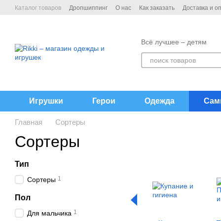
Перейти к основному контенту
Каталог товаров
Дропшиппинг
О нас
Как заказать
Доставка и о
Договор публичной офёрты
Контакты
Всё лучшее – детям
Игрушки
Герои
Одежда
Сам
Главная
Сортеры
Сортеры
Тип
1
Сортеры
Пол
1
Для мальчика