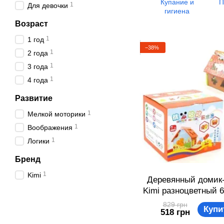
Купание и
П
1
Для девочки
гигиена
Возраст
1
1 год
−38%
1
2 года
1
3 года
1
4 года
Развитие
1
Мелкой моторики
1
Воображения
1
Логики
Бренд
1
Kimi
Деревянный домик-
Kimi разноцветный 
829 грн
Купи
518 грн