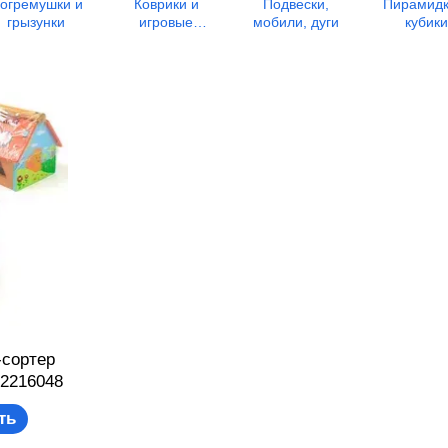
огремушки и
Коврики и
Подвески,
Пирамидк
грызунки
игровые
мобили, дуги
кубики
центры
сортер
62216048
ть