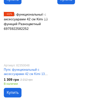
−41%
Артикул: 82350048
Пупс функциональный с
аксессуарами 42 см Kimi 13
функций Разноцветный
1 309 грн
2 212 грн
6975922582252
В наличии
Купить