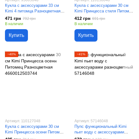
Артикул: 95065048
Артикул: 110158048
Кукла с аксессуарами 33 см
Кукла с аксессуарами 30 см
Kimi 4 питомца Разноцветная
Kimi Принцесса стиля Питомец
6975633430057
Розово-бежевый
471 грн
412 грн
792 грн
691 грн
4660012546147
В наличии
В наличии
Купить
Купить
−40%
−41%
Артикул: 110127048
Артикул: 57146048
Кукла с аксессуарами 30 см
Пупс функциональный Kimi
Kimi Принцесса осени Питомец
пьет воду с аксессуарами
Разноцветная 4660012503744
разноцветный 57146048