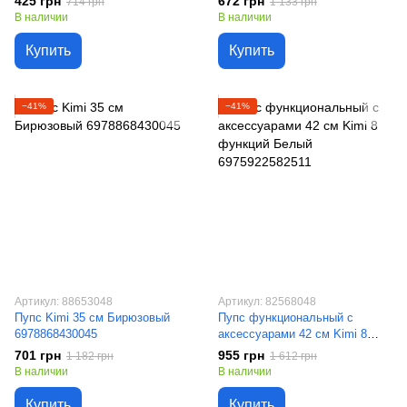
425 грн
672 грн
714 грн
1 133 грн
В наличии
В наличии
Купить
Купить
−41%
−41%
Артикул: 88653048
Артикул: 82568048
Пупс Kimi 35 см Бирюзовый
Пупс функциональный с
6978868430045
аксессуарами 42 см Kimi 8
функций Белый 6975922582511
701 грн
955 грн
1 182 грн
1 612 грн
В наличии
В наличии
Купить
Купить