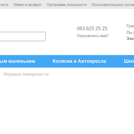
плата
Обмен и возврат
Программа лояльности
Пользовательское согл
Гра
063 625 25 25
Пн-
Перезвонить вам?
Зак
ым маленьким
Коляски и Автокреcла
Шко
Игровые поверхности