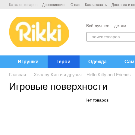
Перейти к основному контенту
Каталог товаров
Дропшиппинг
О нас
Как заказать
Доставка и о
Договор публичной офёрты
Контакты
Всё лучшее – детям
Игрушки
Герои
Одежда
Сам
Главная
Хеллоу Китти и друзья – Hello Kitty and Friends
Игровые поверхности
Нет товаров