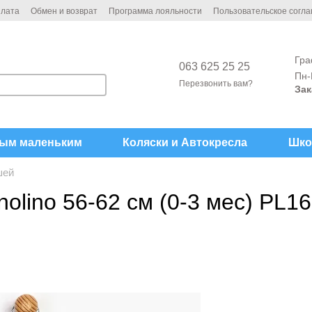
плата
Обмен и возврат
Программа лояльности
Пользовательское согл
Гра
063 625 25 25
Пн-
Перезвонить вам?
Зак
ым маленьким
Коляски и Автокреcла
Шко
шей
olino 56-62 см (0-3 мес) PL1