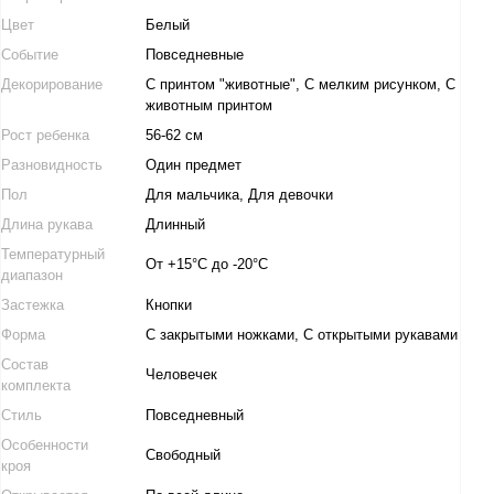
Цвет
Белый
Событие
Повседневные
Декорирование
С принтом "животные", С мелким рисунком, С
животным принтом
Рост ребенка
56-62 см
Разновидность
Один предмет
Пол
Для мальчика, Для девочки
Длина рукава
Длинный
Температурный
От +15°C до -20°C
диапазон
Застежка
Кнопки
Форма
С закрытыми ножками, С открытыми рукавами
Состав
Человечек
комплекта
Стиль
Повседневный
Особенности
Свободный
кроя