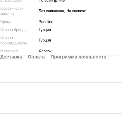
Открывается
По всей длине
Особенности
Без капюшона, На кнопках
модели
Бренд
Panolino
Страна бренда
Турция
Страна
Турция
производитель
Материал
Хлопок
Доставка
Оплата
Программа лояльности