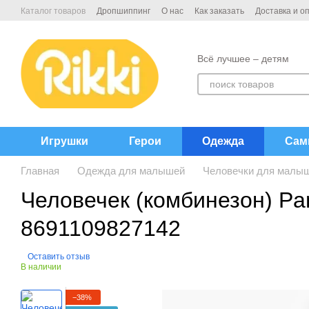
Перейти к основному контенту
Каталог товаров
Дропшиппинг
О нас
Как заказать
Доставка и о
Договор публичной офёрты
Контакты
Всё лучшее – детям
Игрушки
Герои
Одежда
Сам
Главная
Одежда для малышей
Человечки для малы
Человечек (комбинезон) Pan
8691109827142
Оставить отзыв
В наличии
−38%