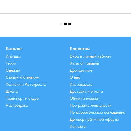
Каталог
Клиентам
Игрушки
Вход в личный кабинет
Герои
Каталог товаров
Одежда
Дропшиппинг
Самым маленьким
О нас
Коляски и Автокреcла
Как заказать
Школа
Доставка и оплата
Транспорт и отдых
Обмен и возврат
Распродажа
Программа лояльности
Пользовательское соглашение
Договор публичной офёрты
Контакты