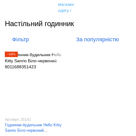
Настільний годинник
Фільтр
За популярністю
−29%
Артикул: 35142
Годинник-будильник Hello Kitty
Sanrio Біло-червоний
8011688351423