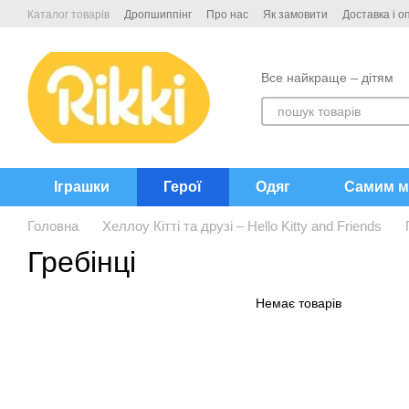
Перейти до основного контенту
Каталог товарів
Дропшиппінг
Про нас
Як замовити
Доставка і о
Контакти
Все найкраще – дітям
Іграшки
Герої
Одяг
Самим м
Головна
Хеллоу Кітті та друзі – Hello Kitty and Friends
Гребінці
Немає товарів