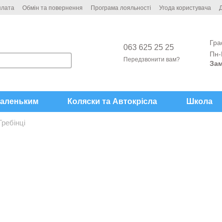
плата
Обмін та повернення
Програма лояльності
Угода користувача
Д
Гра
063 625 25 25
Пн-
Передзвонити вам?
Зам
аленьким
Коляски та Автокрісла
Школа
Гребінці