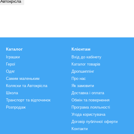
Автокрісла
Каталог
Клієнтам
Іграшки
Вхід до кабінету
Герої
Каталог товарів
Одяг
Дропшиппінг
Самим маленьким
Про нас
Коляски та Автокрісла
Як замовити
Школа
Доставка і оплата
Транспорт та відпочинок
Обмін та повернення
Розпродаж
Програма лояльності
Угода користувача
Договір публічної оферти
Контакти