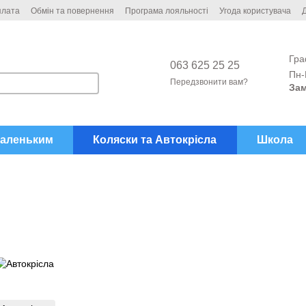
плата
Обмін та повернення
Програма лояльності
Угода користувача
Д
Гра
063 625 25 25
Пн-
Передзвонити вам?
Зам
аленьким
Коляски та Автокрісла
Школа