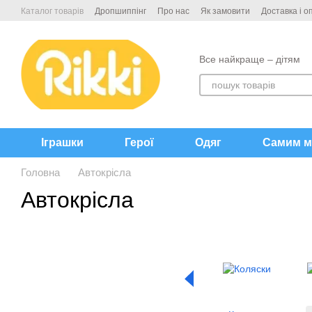
Перейти до основного контенту
Каталог товарів
Дропшиппінг
Про нас
Як замовити
Доставка і о
Контакти
Все найкраще – дітям
Іграшки
Герої
Одяг
Самим м
Головна
Автокрісла
Автокрісла