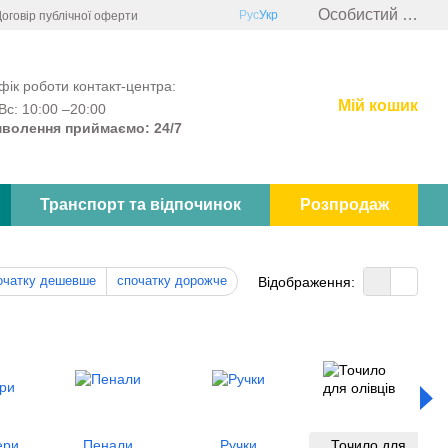
Особистий кабінет
Рус
Укр
оговір публічної оферти
фік роботи контакт-центра:
Мій кошик
Вс: 10:00 –20:00
волення приймаємо: 24/7
Транспорт та відпочинок
Розпродаж
очатку дешевше
спочатку дорожче
Відображення:
ери
Пенали
Ручки
Точило для