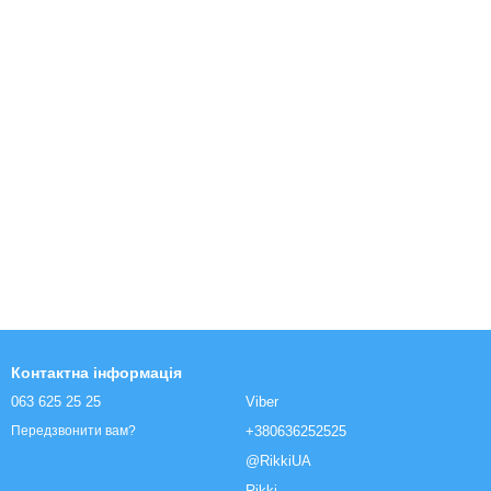
Контактна інформація
063 625 25 25
Viber
+380636252525
Передзвонити вам?
@RikkiUA
Rikki