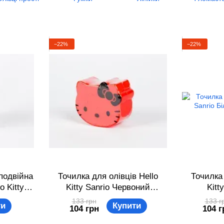
−22%
−22%
подвійна
Точилка для олівців Hello
Точилка 
o Kitty
Kitty Sanrio Червоний
Kitt
00000091
881780460693
20
133 грн
133 г
ти
Купити
104 грн
104 г