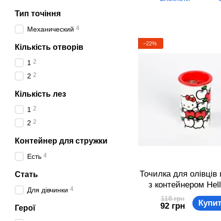
Тип точіння
4
Механический
−22%
Кількість отворів
2
1
2
2
Кількість лез
2
1
2
2
Контейнер для стружки
4
Есть
Точилка для олівців 
Стать
з контейнером Hell
4
Для дівчинки
Sanrio Білий 20000
118 грн
Купи
92 грн
Герої