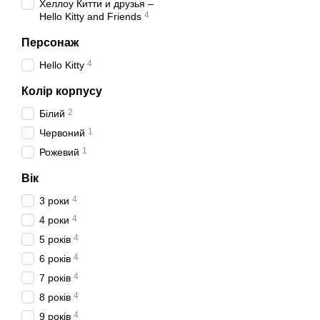
Хеллоу Китти и друзья –
4
Hello Kitty and Friends
Персонаж
4
Hello Kitty
Колір корпусу
2
Білий
1
Червоний
1
Рожевий
Вік
4
3 роки
4
4 роки
4
5 років
4
6 років
4
7 років
4
8 років
4
9 років