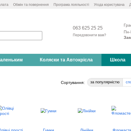
плата
Обмін та повернення
Програма лояльності
Угода користувача
Д
Гра
063 625 25 25
Пн-
Передзвонити вам?
Зам
аленьким
Коляски та Автокрісла
Школа
за популярністю
сп
Сортування:
Олівці прості
Гумки
Лінійки
Фломаст