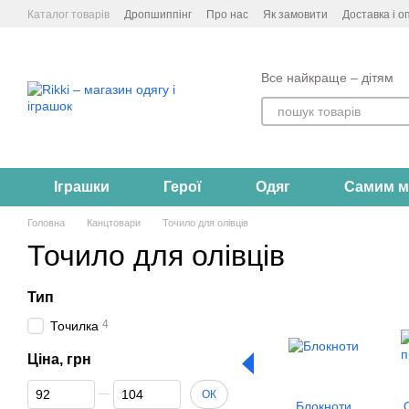
Перейти до основного контенту
Каталог товарів
Дропшиппінг
Про нас
Як замовити
Доставка і о
Контакти
Все найкраще – дітям
Іграшки
Герої
Одяг
Самим м
Головна
Канцтовари
Точило для олівців
Точило для олівців
Тип
4
Точилка
Ціна, грн
Від Ціна, грн
До Ціна, грн
ОК
Блокноти