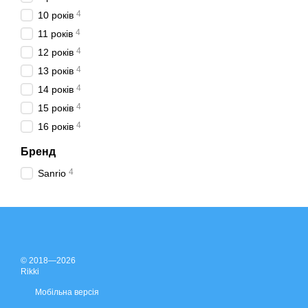
4
10 років
4
11 років
4
12 років
4
13 років
4
14 років
4
15 років
4
16 років
Бренд
4
Sanrio
© 2018—2026
Rikki
Мобільна версія