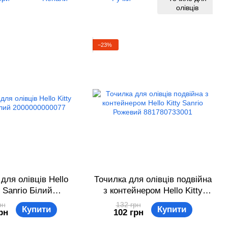
олівців
−23%
для олівців Hello
Точилка для олівців подвійна
y Sanrio Білий
з контейнером Hello Kitty
00000000077
Sanrio Рожевий 881780733001
рн
132 грн
Купити
Купити
рн
102 грн