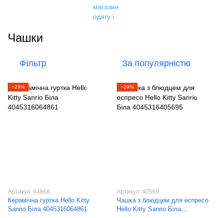
Чашки
Фільтр
За популярністю
−29%
−29%
Артикул: 64866
Артикул: 40569
Керамічна гуртка Hello Kitty
Чашка з блюдцем для еспресо
Sanrio Біла 4045316064861
Hello Kitty Sanrio Біла
4045316405695