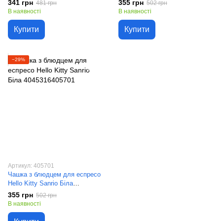
341 грн
355 грн
481 грн
502 грн
В наявності
В наявності
Купити
Купити
−29%
Артикул: 405701
Чашка з блюдцем для еспресо
Hello Kitty Sanrio Біла
4045316405701
355 грн
502 грн
В наявності