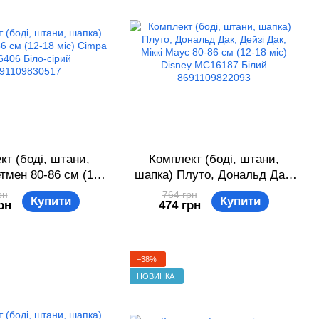
кт (боді, штани,
Комплект (боді, штани,
тмен 80-86 см (12-
шапка) Плуто, Дональд Дак,
impa BM16406 Біло-
Дейзі Дак, Міккі Маус 80-86
рн
764 грн
Купити
Купити
рн
474 грн
 8691109830517
см (12-18 міс) Disney
MC16187 Білий
8691109822093
−38%
НОВИНКА