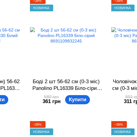
−38%
−38%
НОВИНКА
НОВИНКА
н) 56-62
Боді 2 шт 56-62 см (0-3 міс)
Чоловічок
o PL16330
Panolino PL16339 Біло-сірий
см (0-3 мі
7142
8691109832245
Сірий
580 грн
501 г
ти
Купити
361 грн
311 г
−38%
−38%
НОВИНКА
НОВИНКА