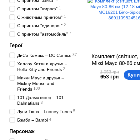
С принтом "зайка"
1
С принтом "жираф"
1
С животным принтом"
2
С принтом "единорог"
7
С принтом "автомобиль"
Герої
37
ДиСи Комикс – DC Comics
Комплект (світшот,
Міккі Маус 80-86 см
Хеллоу Китти и друзья –
2
Hello Kitty and Friends
міс) Disney MC1620
1 053 грн
Купи
653 грн
бірюзовий 8691109
Микки Маус и друзья –
Miсkey Mouse and
100
Friends
101 Далматинец – 101
3
Dalmatians
5
Луни Тюнз – Looney Tunes
4
Бэмби – Bambi
Персонаж