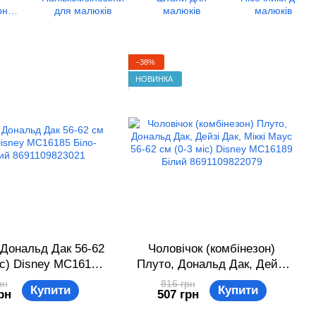
они
для малюків
малюків
малюків
ків
−38%
НОВИНКА
 Дональд Дак 56-62
Чоловічок (комбінезон)
іс) Disney MC16185
Плуто, Дональд Дак, Дейзі
о-блакитний
Дак, Міккі Маус 56-62 см (0-3
рн
816 грн
Купити
Купити
рн
507 грн
91109823021
міс) Disney MC16189 Білий
8691109822079