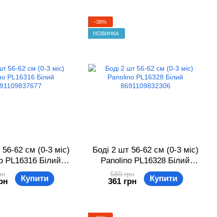
−38%
НОВИНКА
 56-62 см (0-3 міс)
Боді 2 шт 56-62 см (0-3 міс)
no PL16316 Білий
Panolino PL16328 Білий
91109837677
8691109832306
рн
580 грн
Купити
Купити
рн
361 грн