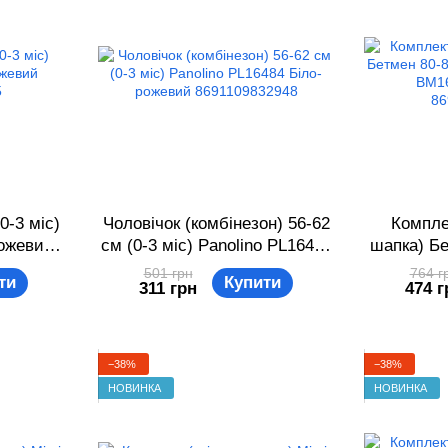
0-3 міс)
Чоловічок (комбінезон) 56-62
Компле
Рожевий
см (0-3 міс) Panolino PL16484
шапка) Бе
5
Біло-рожевий 8691109832948
18 міс) C
501 грн
764 г
ти
Купити
311 грн
474 г
сірий
−38%
−38%
НОВИНКА
НОВИНКА