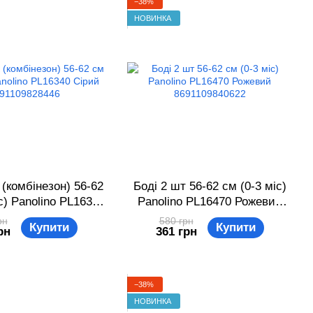
−38%
НОВИНКА
 (комбінезон) 56-62
Боді 2 шт 56-62 см (0-3 міс)
с) Panolino PL16340
Panolino PL16470 Рожевий
 8691109828446
8691109840622
рн
580 грн
Купити
Купити
рн
361 грн
−38%
НОВИНКА