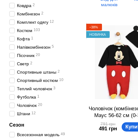
малюків
2
Ковдра
2
Комбінезон
12
Комплект одягу
−38%
103
Костюм
НОВИНКА
1
Кофта
5
Напівкомбінезон
20
Пісочник
2
Светр
2
Спортивные штаны
10
Спортивный костюм
3
Теплий чоловічок
1
Футболка
20
Чоловічок
Чоловічок (комбінезо
12
Штани
Маус 56-62 см (0-
Disney MC10455 Ч
791 грн
Сезон
Купи
491 грн
червоний 8691109
49
Всесезонная модель