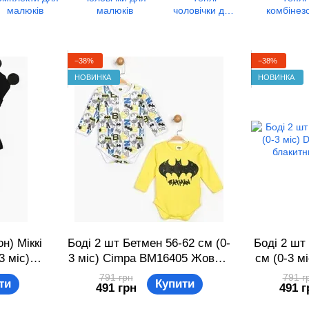
малюків
малюків
чоловічки для
комбінез
малюків
для малю
−38%
−38%
НОВИНКА
НОВИНКА
н) Міккі
Боді 2 шт Бетмен 56-62 см (0-
Боді 2 шт
3 міс)
3 міс) Cimpa BM16405 Жовто-
см (0-3 м
орно-
білий 8691109827326
Біл
791 грн
791 г
ти
Купити
491 грн
491 г
774484
86