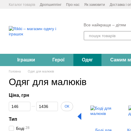
Перейти до основного контенту
Каталог товарів
Дропшиппінг
Про нас
Як замовити
Доставка і о
Контакти
Все найкраще – дітям
Іграшки
Герої
Одяг
Самим м
Головна
Одяг для малюків
Одяг для малюків
Ціна, грн
Від Ціна, грн
До Ціна, грн
ОК
Тип
28
Боді
Боді для
К