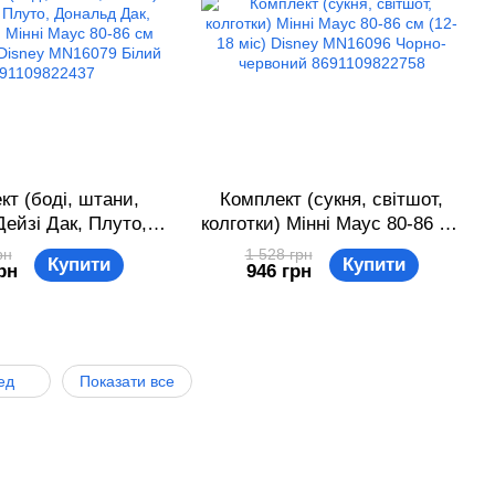
кт (боді, штани,
Комплект (сукня, світшот,
Дейзі Дак, Плуто,
колготки) Мінні Маус 80-86 см
 Дак, Міккі Маус,
(12-18 міс) Disney MN16096
рн
1 528 грн
Купити
Купити
рн
946 грн
ус 80-86 см (12-18
Чорно-червоний
ney MN16079 Білий
8691109822758
91109822437
ед
Показати все