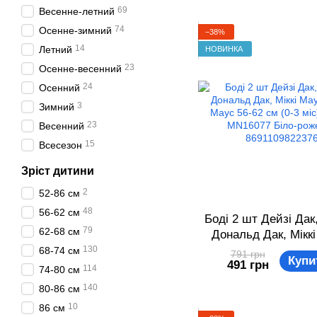
69
Весенне-летний
74
Осенне-зимний
−38%
14
Летний
НОВИНКА
23
Осенне-весенний
24
Осенний
3
Зимний
23
Весенний
15
Всесезон
Зріст дитини
2
52-86 см
48
56-62 см
Боді 2 шт Дейзі Дак
79
62-68 см
Дональд Дак, Міккі
Мінні Маус 56-62 см 
130
68-74 см
791 грн
Купи
491 грн
Disney MN16077 
114
74-80 см
рожевий 86911098
140
80-86 см
10
86 см