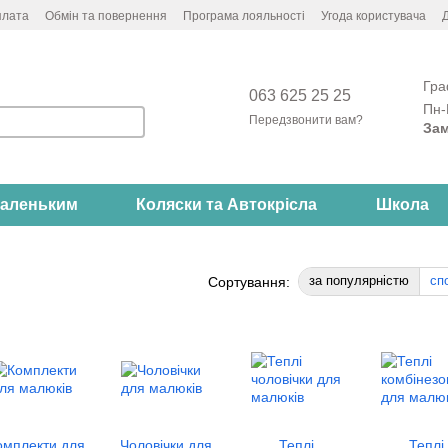
плата
Обмін та повернення
Програма лояльності
Угода користувача
Д
Гра
063 625 25 25
Пн-
Передзвонити вам?
Зам
аленьким
Коляски та Автокрісла
Школа
за популярністю
сп
Сортування:
омплекти для
Чоловічки для
Теплі
Теплі