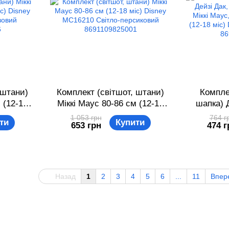
 штани)
Комплект (світшот, штани)
Компле
 (12-18
Міккі Маус 80-86 см (12-18
шапка) 
1 Біло-
міс) Disney MC16210 Світло-
Дональд
1 053 грн
764 г
ти
Купити
653 грн
474 г
824516
персиковий 8691109825001
Мінні Ма
міс) Dis
86
Назад
1
2
3
4
5
6
...
11
Впер