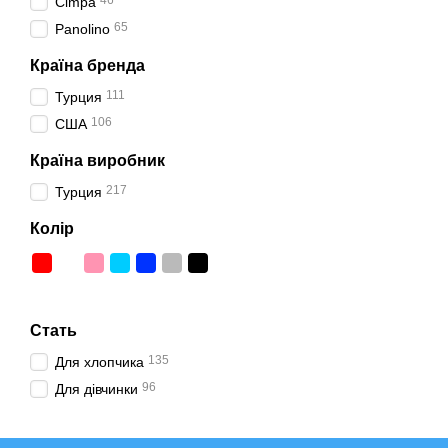
46
Cimpa
65
Panolino
Країна бренда
111
Турция
106
США
Країна виробник
217
Турция
Колір
Стать
135
Для хлопчика
96
Для дівчинки