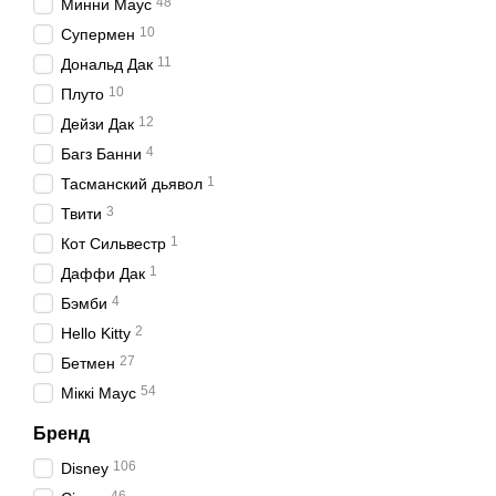
48
Минни Маус
10
Супермен
11
Дональд Дак
10
Плуто
12
Дейзи Дак
4
Багз Банни
1
Тасманский дьявол
3
Твити
1
Кот Сильвестр
1
Даффи Дак
4
Бэмби
2
Hello Kitty
27
Бетмен
54
Міккі Маус
Бренд
106
Disney