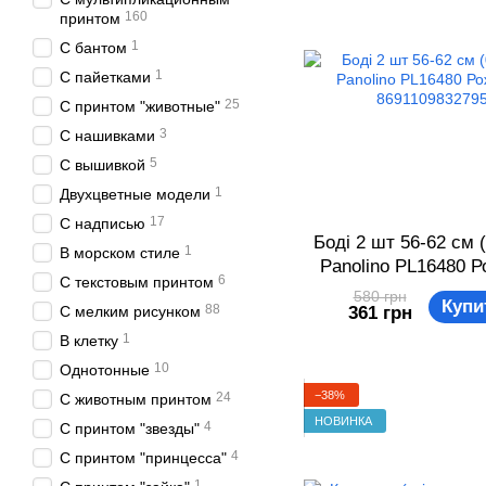
160
принтом
1
С бантом
1
С пайетками
25
С принтом "животные"
3
С нашивками
5
С вышивкой
1
Двухцветные модели
17
С надписью
Боді 2 шт 56-62 см (
1
В морском стиле
Panolino PL16480 
6
С текстовым принтом
869110983279
580 грн
Купи
88
С мелким рисунком
361 грн
1
В клетку
10
Однотонные
−38%
24
С животным принтом
НОВИНКА
4
С принтом "звезды"
4
С принтом "принцесса"
1