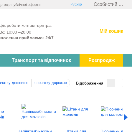
Особистий кабінет
Рус
Укр
оговір публічної оферти
фік роботи контакт-центра:
Мій кошик
Вс: 10:00 –20:00
волення приймаємо: 24/7
Транспорт та відпочинок
Розпродаж
очатку дешевше
спочатку дорожче
Відображення:
Напівкомбінезони
Штани для
Пісочники для