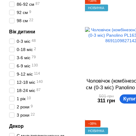
−38%
87
86-92 см
НОВИНКА
9
92 см
22
98 см
Вік дитини
48
0-3 міс
2
0-18 міс
79
3-6 міс
130
6-9 міс
114
9-12 міс
Чоловічок (комбінезо
140
12-18 міс
см (0-3 міс) Panolin
87
18-24 міс
Білий 869110982
501 грн
10
Купи
1 рік
311 грн
9
2 роки
22
3 роки
−38%
Декор
НОВИНКА
С мультипликационным