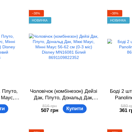
−38%
−38%
НОВИНКА
НОВИНКА
, Плуто,
Чоловічок (комбінезон) Дейзі
Боді 2 шт
 Маус,
Дак, Плуто, Дональд Дак,
Panoli
(0-3 міс)
Міккі Маус, Мінні Маус 56-62
86
816 грн
580 г
ти
Купити
507 грн
361 г
Біло-
см (0-3 міс) Disney MN16081
22376
Білий 8691109822352