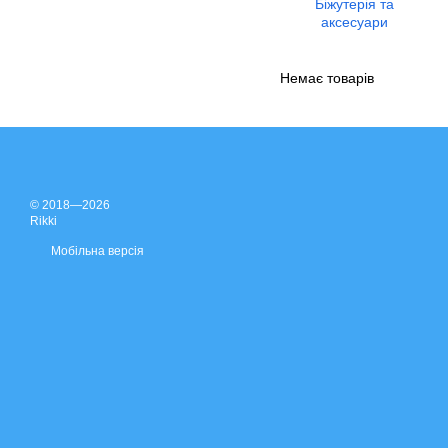
Біжутерія та
аксесуари
Немає товарів
© 2018—2026
Rikki
Мобільна версія