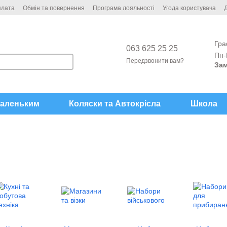
плата
Обмін та повернення
Програма лояльності
Угода користувача
Д
Гра
063 625 25 25
Пн-
Передзвонити вам?
Зам
аленьким
Коляски та Автокрісла
Школа