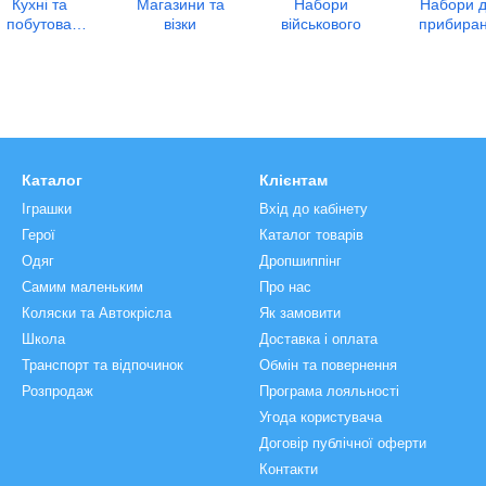
Кухні та
Магазини та
Набори
Набори 
побутова
візки
військового
прибира
техніка
Каталог
Клієнтам
Іграшки
Вхід до кабінету
Герої
Каталог товарів
Одяг
Дропшиппінг
Самим маленьким
Про нас
Коляски та Автокрісла
Як замовити
Школа
Доставка і оплата
Транспорт та відпочинок
Обмін та повернення
Розпродаж
Програма лояльності
Угода користувача
Договір публічної оферти
Контакти