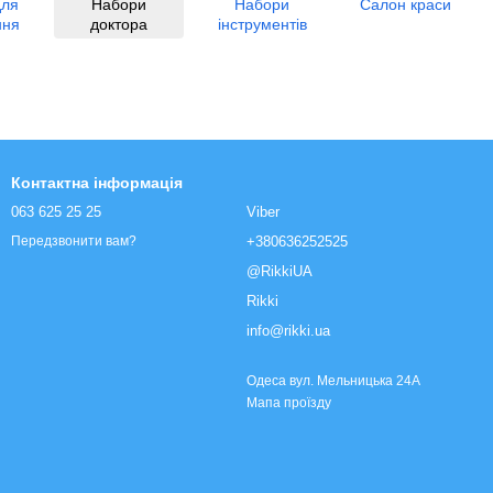
для
Набори
Набори
Салон краси
ння
доктора
інструментів
Контактна інформація
063 625 25 25
Viber
+380636252525
Передзвонити вам?
@RikkiUA
Rikki
info@rikki.ua
Одеса вул. Мельницька 24А
Мапа проїзду