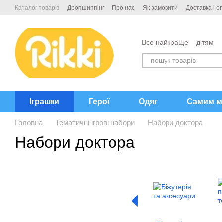
Перейти до основного контенту
Каталог товарів
Дропшиппінг
Про нас
Як замовити
Доставка і о
Контакти
Все найкраще – дітям
Іграшки
Герої
Одяг
Самим м
Головна
Тематичні ігрові набори
Набори доктора
Набори доктора