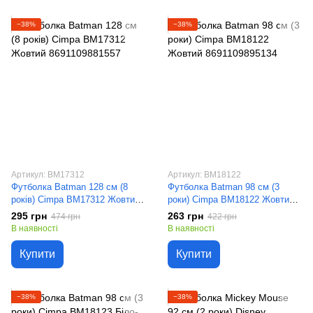
−38%
−38%
Артикул: BM17312
Артикул: BM18122
Футболка Batman 128 см (8
Футболка Batman 98 см (3
років) Cimpa BM17312 Жовтий
роки) Cimpa BM18122 Жовтий
8691109881557
8691109895134
295 грн
263 грн
474 грн
422 грн
В наявності
В наявності
Купити
Купити
−38%
−38%