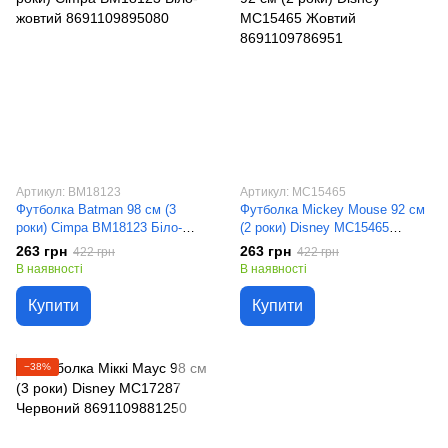
Артикул: BM18123
Артикул: MC15465
Футболка Batman 98 см (3
Футболка Mickey Mouse 92 см
роки) Cimpa BM18123 Біло-
(2 роки) Disney MC15465
жовтий 8691109895080
Жовтий 8691109786951
263 грн
263 грн
422 грн
422 грн
В наявності
В наявності
Купити
Купити
−38%