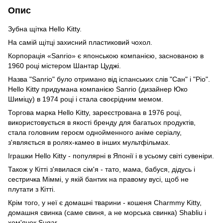
Опис
Зубна щітка Hello Kitty.
На самій щітці захисний пластиковий чохол.
Корпорація «Sanrio» є японською компанією, заснованою в
1960 році містером Шантар Цуджі.
Назва "Sanrio" було отримано від іспанських слів "Сан" і "Ріо".
Hello Kitty придумана компанією Sanrio (дизайнер Юко
Шиміцу) в 1974 році і стала своєрідним мемом.
Торгова марка Hello Kitty, зареєстрована в 1976 році,
використовується в якості бренду для багатьох продуктів,
стала головним героєм однойменного аніме серіалу,
з'являється в ролях-камео в інших мультфільмах.
Іграшки Hello Kitty - популярні в Японії і в усьому світі сувеніри.
Також у Кітті з'явилася сім'я - тато, мама, бабуся, дідусь і
сестричка Міммі, у якій бантик на правому вусі, щоб не
плутати з Кітті.
Крім того, у неї є домашні тварини - кошеня Charmmy Kitty,
домашня свинка (саме свиня, а не морська свинка) Shabliu і
хом'ячок Sugar.