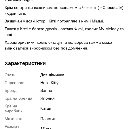
Крім сестрички важливим персонажем є Чококет ( «Chococat»)
- один Кітті.
Зазвичай у всякі історії Кітті потрапляє з ним і Міммі.
Також у Кітті є багато друзів - овечка Фіфі, кролик My Melody та
інші
Характеристики, комплектація та кольорова гамма може
змінюватися виробником без повідомлення.
Характеристики
Стать
Для дівчинки
Персонаж
Hello Kitty
Бренд
Sanrio
Країна бренда
Япония
Країна
Китай
виробник
Матеріал
Пластик
Розмір /
16 см