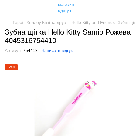
Герої
Хеллоу Кітті та друзі – Hello Kitty and Friends
Зубні щіт
Зубна щітка Hello Kitty Sanrio Рожева
4045316754410
Артикул:
754412
Написати відгук
−28%