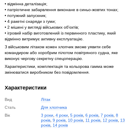
• відмінна деталізація;
• патріотичне забарвлення виконане в синьо-жовтих тонах;
• потужний запускник;
• 4 ракетні снаряди з гуми;
• 2 мішені у вигляді військових об'єктів;
• ігровий набір виготовлений із первинного пластику, який
відмінно витримує активну експлуатацію.
З військовим літаком кожен хлопчик зможе уявити себе
командиром або хоробрим пілотом повітряного судна, яке
виконує чергову секретну спецоперацію.
Характеристики, комплектація та кольорова гамма може
змінюватися виробником без повідомлення.
Характеристики
Вид
Літак
Стать
Для хлопчика
Вік
3 роки
,
4 роки
,
5 років
,
6 років
,
7 років
,
8
років
,
9 років
,
10 років
,
11 років
,
12 років
,
13
років
,
14 років