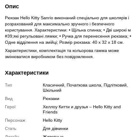
Опис
Рюкзак Hello Kitty Sanrio виконаний спеціально для школярів і
розрахований для максимально зручного і безпечного
користування. Характеристики: • Щільна спинка; • Дві широкі м
#39;які регульовані лямки; • Ручка для перенесення рюкзака; •
Одне відділення на змійці; Розмір рюкзака: 40 х 32 х 18 см.
Характеристики, комплектація та кольорова гамма може
змінюватися виробником без повідомлення.
Характеристики
Тип
Класичний, Початкова школа, Підлітковий,
Шкільний
Вид
Рюкзаки
Герої
Хеллоу Китти и друзья – Hello Kitty and
Friends
Персонаж
Hello Kitty
Стать
Для дівчинки
Дизайн
Животные