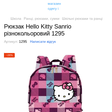
Школа
Ранці, рюкзаки, сумки
Шкільні рюкзаки та ранці
Рюкзак Hello Kitty Sanrio
різнокольоровий 1295
Артикул:
1295
Написати відгук
−26%