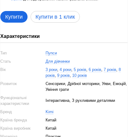
Купити
Купити в 1 клик
Характеристики
Тип
Пупси
Стать
Для дівчинки
Вік
3 роки
,
4 роки
,
5 років
,
6 років
,
7 років
,
8
років
,
9 років
,
10 років
Розвиток
Сенсорики, Дрібної моторики, Уяви, Емоцій,
Уміння грати
Функціональні
Інтерактивна, З рухливими деталями
характеристики
Бренд
Kimi
Країна бренда
Китай
Країна виробник
Китай
Матеріал
Пластик