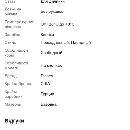
Стать
Для дівчинки
Довжина
Без рукавов
рукава
Температурний
От +18°C до +8°C
діапазон
Застібка
Кнопки
Стиль
Повседневный, Нарядный
Особливості
Свободный
крою
Особливості
На кнопках
моделі
Бренд
Disney
Країна бренда
США
Країна
Турция
виробник
Матеріал
Бавовна
Відгуки