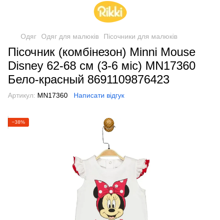
Одяг
Одяг для малюків
Пісочники для малюків
Пісочник (комбінезон) Minni Mouse
Disney 62-68 см (3-6 міс) MN17360
Бело-красный 8691109876423
Артикул:
MN17360
Написати відгук
−38%