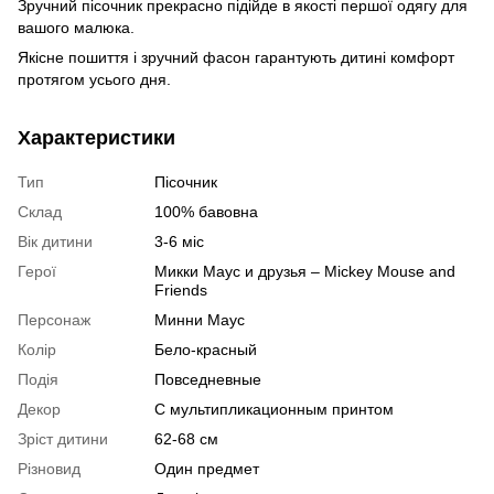
Зручний пісочник прекрасно підійде в якості першої одягу для
вашого малюка.
Якісне пошиття і зручний фасон гарантують дитині комфорт
протягом усього дня.
Характеристики
Тип
Пісочник
Склад
100% бавовна
Вік дитини
3-6 міс
Герої
Микки Маус и друзья – Miсkey Mouse and
Friends
Персонаж
Минни Маус
Колір
Бело-красный
Подія
Повседневные
Декор
С мультипликационным принтом
Зріст дитини
62-68 см
Різновид
Один предмет