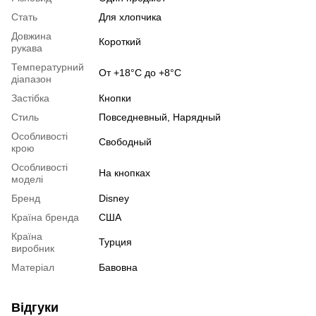
Стать
Для хлопчика
Довжина
Короткий
рукава
Температурний
От +18°C до +8°C
діапазон
Застібка
Кнопки
Стиль
Повседневный, Нарядный
Особливості
Свободный
крою
Особливості
На кнопках
моделі
Бренд
Disney
Країна бренда
США
Країна
Турция
виробник
Матеріал
Бавовна
Відгуки