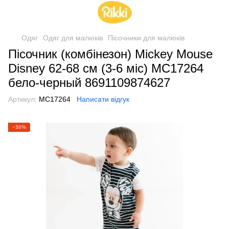
Одяг
Одяг для малюків
Пісочники для малюків
Пісочник (комбінезон) Mickey Mouse
Disney 62-68 см (3-6 міс) MC17264
бело-черный 8691109874627
Артикул:
MC17264
Написати відгук
−38%