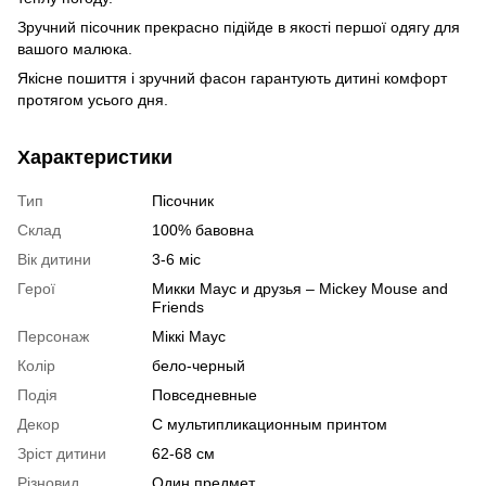
Зручний пісочник прекрасно підійде в якості першої одягу для
вашого малюка.
Якісне пошиття і зручний фасон гарантують дитині комфорт
протягом усього дня.
Характеристики
Тип
Пісочник
Склад
100% бавовна
Вік дитини
3-6 міс
Герої
Микки Маус и друзья – Miсkey Mouse and
Friends
Персонаж
Міккі Маус
Колір
бело-черный
Подія
Повседневные
Декор
С мультипликационным принтом
Зріст дитини
62-68 см
Різновид
Один предмет