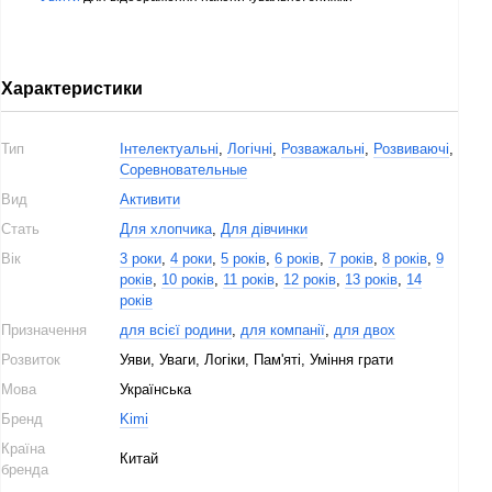
Характеристики
Тип
Інтелектуальні
,
Логічні
,
Розважальні
,
Розвиваючі
,
Соревновательные
Вид
Активити
Стать
Для хлопчика
,
Для дівчинки
Вік
3 роки
,
4 роки
,
5 років
,
6 років
,
7 років
,
8 років
,
9
років
,
10 років
,
11 років
,
12 років
,
13 років
,
14
років
Призначення
для всієї родини
,
для компанії
,
для двох
Розвиток
Уяви, Уваги, Логіки, Пам'яті, Уміння грати
Мова
Українська
Бренд
Kimi
Країна
Китай
бренда