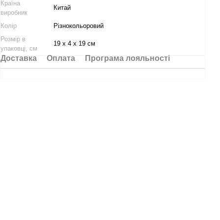
Країна
Китай
виробник
Колір
Різнокольоровий
Розмір в
19 х 4 х 19 см
упаковці, см
Доставка
Оплата
Програма лояльності