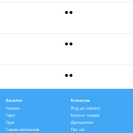
Каталог
Клієнтам
Іграшки
Вхід до кабінету
Герої
Каталог товарів
Одяг
Дропшиппінг
Самим маленьким
Про нас