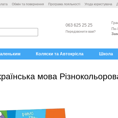
плата
Обмін та повернення
Програма лояльності
Угода користувача
Д
Гра
063 625 25 25
Пн-
Передзвонити вам?
Зам
аленьким
Коляски та Автокрісла
Школа
 українська мова Різнокольор