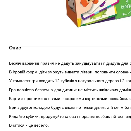
Опис
Безліч варіантів правил не дадуть занудьгувати і підійдуть для р
В ігровій формі діти зможуть вивчити літери, поповнити словник
У комплект гри входять 12 кубиків з натурального дерева і 2 кол
Гра повністю безпечна для дитини: не містить шкідливих домішо
Карти з простими словами і яскравими картинками познайомлят
Ігри з другої колодою будуть цікаві не тільки дітям, а й їхнім ба
Кидайте кубики, придумуйте слова і першим позбавляйтеся від в
Вчитися - це весело.