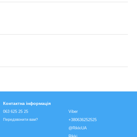
Контактна інформація
063 625 25 25
Viber
+380636252525
Передзвонити вам?
@RikkiUA
Rikki