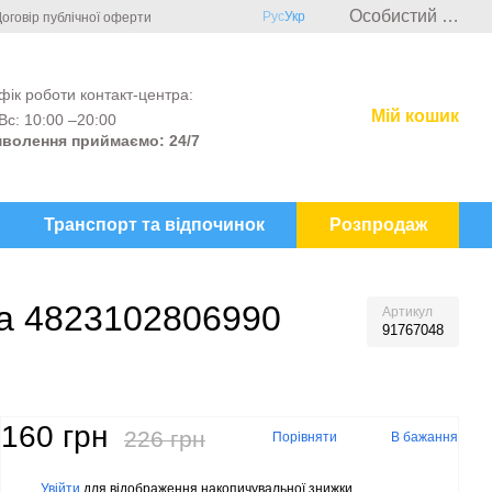
Особистий кабінет
Рус
Укр
оговір публічної оферти
фік роботи контакт-центра:
Мій кошик
Вс: 10:00 –20:00
волення приймаємо: 24/7
Транспорт та відпочинок
Розпродаж
ова 4823102806990
Артикул
91767048
160 грн
226 грн
Порівняти
В бажання
Увійти
для відображення накопичувальної знижки
%