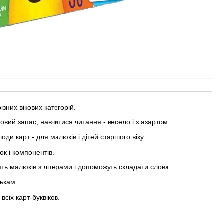
ізних вікових категорій.
овий запас, навчитися читання - весело і з азартом.
оди карт - для малюків і дітей старшого віку.
к і компонентів.
ь малюків з літерами і допоможуть складати слова.
тькам.
сіх карт-буквіков.