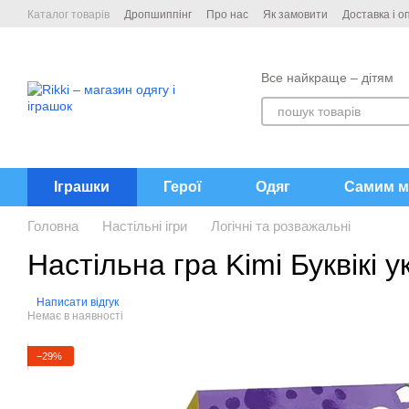
Перейти до основного контенту
Каталог товарів
Дропшиппінг
Про нас
Як замовити
Доставка і о
Контакти
Все найкраще – дітям
Іграшки
Герої
Одяг
Самим м
Головна
Настільні ігри
Логічні та розважальні
Настільна гра Kimi Буквікі
Написати відгук
Немає в наявності
−29%