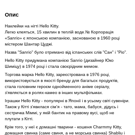
Опис
Наклейки на нігті Hello Kitty.
Легко клеяться, 15 хвилин в теплій воде.№ Корпорація
«Sanrio» є японською компанією, заснованою в 1960 році
містером Шантар Цуджі.
Назва "Sanrio" було отримано від іспанських слів "Сан" і "Ріо".
Hello Kitty придумана компанією Sanrio (дизайнер Юко
Шиміцу) в 1974 році і стала своєрідним мемом.
Торгова марка Hello Kitty, зареєстрована в 1976 році,
використовується в якості бренду для багатьох продуктів,
стала головним героєм однойменного аніме серіалу,
з'являється в ролях-камео в інших мультфільмах.
Іграшки Hello Kitty - популярні в Японії і в усьому світі сувеніри.
Також у Кітті з'явилася сім'я - тато, мама, бабуся, дідусь і
сестричка Міммі, у якій бантик на правому вусі, щоб не
плутати з Кітті.
Крім того, у неї є домашні тварини - кошеня Charmmy Kitty,
домашня свинка (саме свиня, а не морська свинка) Shabliu і