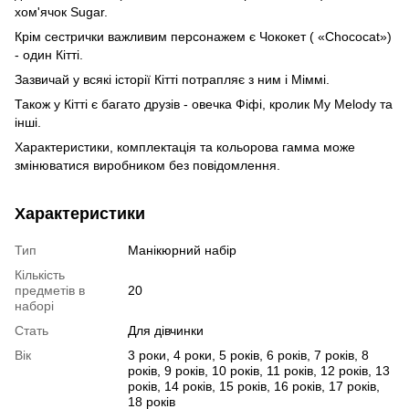
хом'ячок Sugar.
Крім сестрички важливим персонажем є Чококет ( «Chococat»)
- один Кітті.
Зазвичай у всякі історії Кітті потрапляє з ним і Міммі.
Також у Кітті є багато друзів - овечка Фіфі, кролик My Melody та
інші.
Характеристики, комплектація та кольорова гамма може
змінюватися виробником без повідомлення.
Характеристики
Тип
Манікюрний набір
Кількість
предметів в
20
наборі
Стать
Для дівчинки
Вік
3 роки, 4 роки, 5 років, 6 років, 7 років, 8
років, 9 років, 10 років, 11 років, 12 років, 13
років, 14 років, 15 років, 16 років, 17 років,
18 років