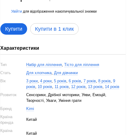
Увійти
для відображення накопичувальної знижки
%
Купити
Купити в 1 клик
Характеристики
Тип
Набір для ліплення
,
Тісто для ліплення
Стать
Для хлопчика
,
Для дівчинки
Вік
3 роки
,
4 роки
,
5 років
,
6 років
,
7 років
,
8 років
,
9
років
,
10 років
,
11 років
,
12 років
,
13 років
,
14 років
Розвиток
Сенсорики, Дрібної моторики, Уяви, Емоцій,
Творчості, Уваги, Уміння грати
Бренд
Kimi
Країна
Китай
бренда
Країна
Китай