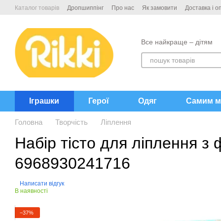
Перейти до основного контенту
Каталог товарів
Дропшиппінг
Про нас
Як замовити
Доставка і о
Контакти
Все найкраще – дітям
Іграшки
Герої
Одяг
Самим м
Головна
Творчість
Ліплення
Набір тісто для ліплення з
6968930241716
Написати відгук
В наявності
−37%