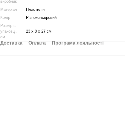
виробник
Матеріал
Пластилін
Колір
Різнокольоровий
Розмір в
упаковці,
23 х 8 х 27 см
см
Доставка
Оплата
Програма лояльності