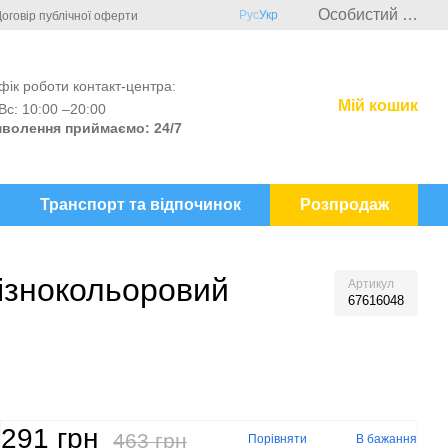
Особистий кабінет
Рус
Укр
оговір публічної оферти
фік роботи контакт-центра:
Мій кошик
Вс: 10:00 –20:00
волення приймаємо: 24/7
Транспорт та відпочинок
Розпродаж
Різнокольоровий
Артикул
67616048
291 грн
463 грн
Порівняти
В бажання