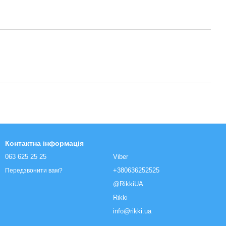
Контактна інформація
063 625 25 25
Viber
+380636252525
Передзвонити вам?
@RikkiUA
Rikki
info@rikki.ua