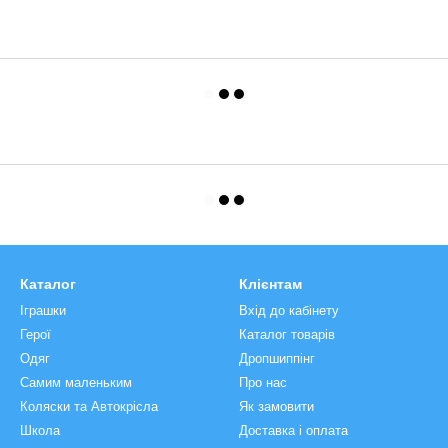
Каталог
Клієнтам
Іграшки
Вхід до кабінету
Герої
Каталог товарів
Одяг
Дропшиппінг
Самим маленьким
Про нас
Коляски та Автокрісла
Як замовити
Школа
Доставка і оплата