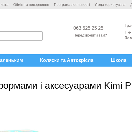
плата
Обмін та повернення
Програма лояльності
Угода користувача
Д
Гра
063 625 25 25
Пн-
Передзвонити вам?
Зам
аленьким
Коляски та Автокрісла
Школа
 формами і аксесуарами Kimi 