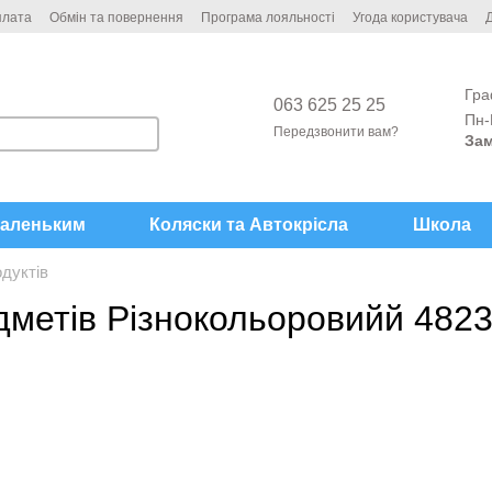
плата
Обмін та повернення
Програма лояльності
Угода користувача
Д
Гра
063 625 25 25
Пн-
Передзвонити вам?
Зам
аленьким
Коляски та Автокрісла
Школа
дуктів
едметів Різнокольоровийй 482