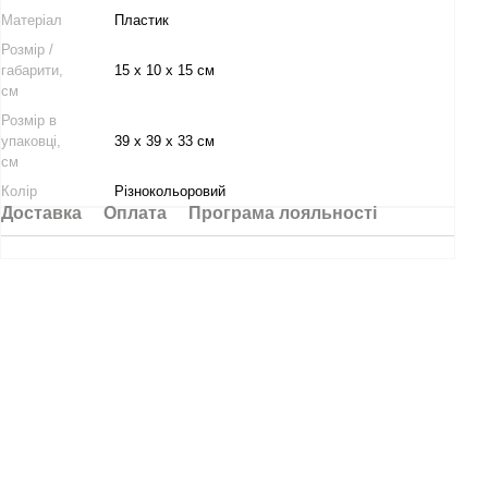
Матеріал
Пластик
Розмір /
габарити,
15 х 10 х 15 см
см
Розмір в
упаковці,
39 х 39 х 33 см
см
Колір
Різнокольоровий
Доставка
Оплата
Програма лояльності