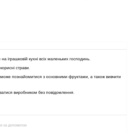
 на іграшковій кухні всіх маленьких господинь.
 корисні страви.
зможе познайомитися з основними фруктами, а також вивчити
ватися виробником без повідомлення.
ти за допомогою