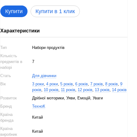
Купити
Купити в 1 клик
Характеристики
Тип
Набори продуктів
Кількість
предметів в
7
наборі
Стать
Для дівчинки
Вік
3 роки
,
4 роки
,
5 років
,
6 років
,
7 років
,
8 років
,
9
років
,
10 років
,
11 років
,
12 років
,
13 років
,
14 років
Розвиток
Дрібної моторики, Уяви, Емоцій, Уваги
Бренд
ТехноК
Країна
Китай
бренда
Країна
Китай
виробник