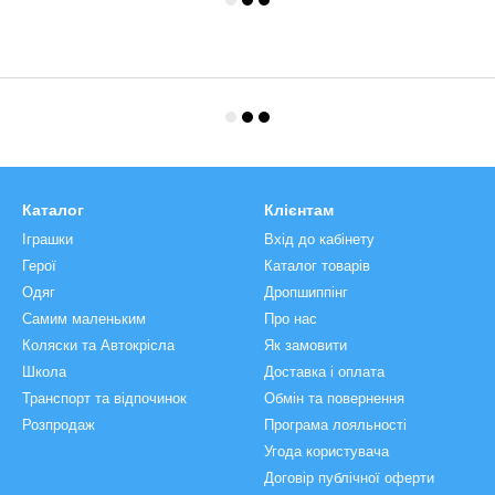
Каталог
Клієнтам
Іграшки
Вхід до кабінету
Герої
Каталог товарів
Одяг
Дропшиппінг
Самим маленьким
Про нас
Коляски та Автокрісла
Як замовити
Школа
Доставка і оплата
Транспорт та відпочинок
Обмін та повернення
Розпродаж
Програма лояльності
Угода користувача
Договір публічної оферти