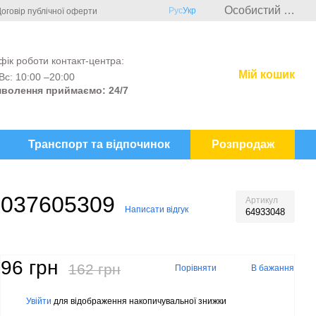
Особистий кабінет
Рус
Укр
оговір публічної оферти
фік роботи контакт-центра:
Мій кошик
Вс: 10:00 –20:00
волення приймаємо: 24/7
Транспорт та відпочинок
Розпродаж
3037605309
Артикул
Написати відгук
64933048
96 грн
162 грн
Порівняти
В бажання
Увійти
для відображення накопичувальної знижки
%