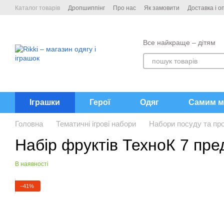
Перейти до основного контенту
Каталог товарів
Дропшиппінг
Про нас
Як замовити
Доставка і о
Контакти
Все найкраще – дітям
Іграшки
Герої
Одяг
Самим м
Головна
Тематичні ігрові набори
Набори посуду та про
Набір фруктів ТехноК 7 пр
В наявності
−41%