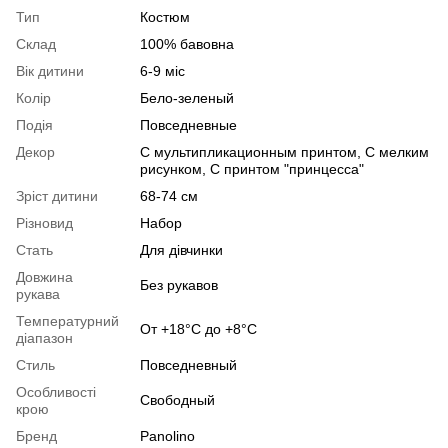
Тип
Костюм
Склад
100% бавовна
Вік дитини
6-9 міс
Колір
Бело-зеленый
Подія
Повседневные
Декор
С мультипликационным принтом, С мелким
рисунком, С принтом "принцесса"
Зріст дитини
68-74 см
Різновид
Набор
Стать
Для дівчинки
Довжина
Без рукавов
рукава
Температурний
От +18°C до +8°C
діапазон
Стиль
Повседневный
Особливості
Свободный
крою
Бренд
Panolino