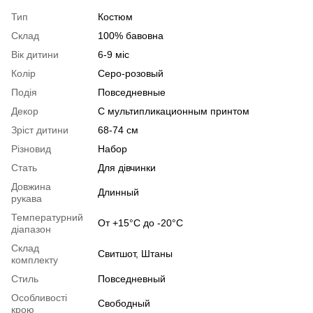
Тип
Костюм
Склад
100% бавовна
Вік дитини
6-9 міс
Колір
Серо-розовый
Подія
Повседневные
Декор
С мультипликационным принтом
Зріст дитини
68-74 см
Різновид
Набор
Стать
Для дівчинки
Довжина
Длинный
рукава
Температурний
От +15°C до -20°C
діапазон
Склад
Свитшот, Штаны
комплекту
Стиль
Повседневный
Особливості
Свободный
крою