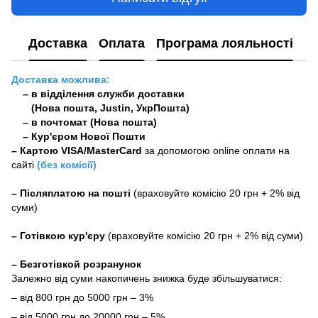
Доставка
Оплата
Програма лояльності
Доставка можлива:
– в відділення служби доставки
(Нова пошта, Justin, УкрПошта)
– в почтомат (Нова пошта)
– Кур'єром Нової Пошти
–
Картою VISA/MasterCard
за допомогою online оплати на
сайті
(без комісії)
–
Післяплатою на пошті
(враховуйте комісію 20 грн + 2% від
суми)
–
Готівкою кур'єру
(враховуйте комісію 20 грн + 2% від суми)
– Безготівкой розранунок
Залежно від суми накопичень знижка буде збільшуватися:
– від 800 грн до 5000 грн – 3%
– від 5000 грн до 20000 грн – 5%