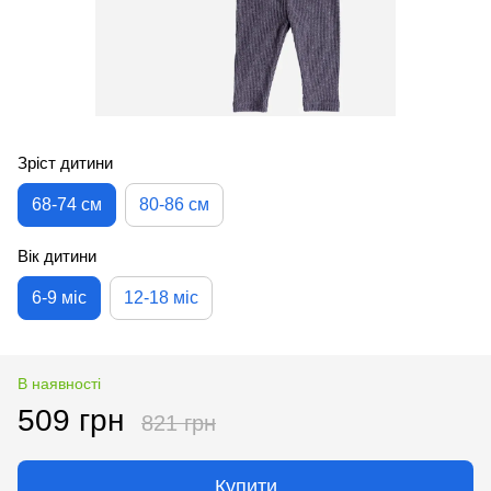
Зріст дитини
68-74 см
80-86 см
Вік дитини
6-9 міс
12-18 міс
В наявності
509 грн
821 грн
Купити