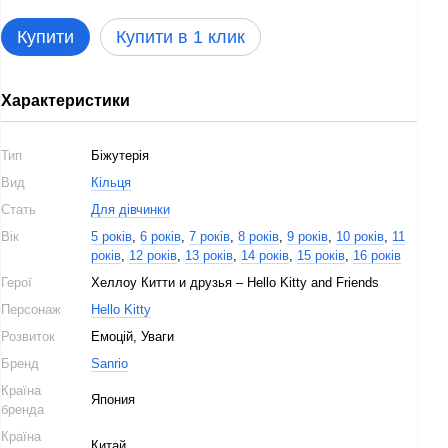
Купити
Купити в 1 клик
Характеристики
Тип
Біжутерія
Вид
Кільця
Стать
Для дівчинки
Вік
5 років
,
6 років
,
7 років
,
8 років
,
9 років
,
10 років
,
11
років
,
12 років
,
13 років
,
14 років
,
15 років
,
16 років
Герої
Хеллоу Китти и друзья – Hello Kitty and Friends
Персонаж
Hello Kitty
Розвиток
Емоцій, Уваги
Бренд
Sanrio
Країна
Япония
бренда
Країна
Китай