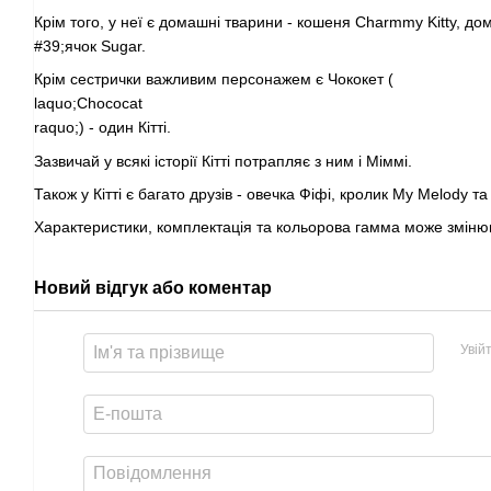
Крім того, у неї є домашні тварини - кошеня Charmmy Kitty, до
#39;ячок Sugar.
Крім сестрички важливим персонажем є Чококет (
laquo;Chococat
raquo;) - один Кітті.
Зазвичай у всякі історії Кітті потрапляє з ним і Міммі.
Також у Кітті є багато друзів - овечка Фіфі, кролик My Melody та 
Характеристики, комплектація та кольорова гамма може зміню
Новий відгук або коментар
Увій