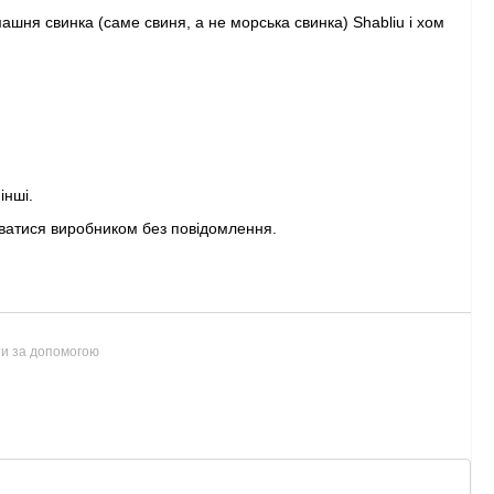
машня свинка (саме свиня, а не морська свинка) Shabliu і хом
інші.
ватися виробником без повідомлення.
ти за допомогою