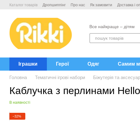
Перейти до основного контенту
Каталог товарів
Дропшиппінг
Про нас
Як замовити
Доставка і о
Контакти
Все найкраще – дітям
Іграшки
Герої
Одяг
Самим м
Головна
Тематичні ігрові набори
Біжутерія та аксесуа
Каблучка з перлинами Hello
В наявності
−32%