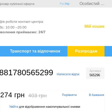
Особистий кабінет
Рус
Укр
оговір публічної оферти
фік роботи контакт-центра:
Мій кошик
Вс: 10:00 –20:00
волення приймаємо: 24/7
Транспорт та відпочинок
Розпродаж
й 881780565299
Артикул
Написати відгук
565296
274 грн
403 грн
Порівняти
В бажання
Увійти
для відображення накопичувальної знижки
%