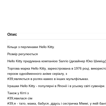
Опис
Кільце з перлинами Hello Kitty.
Розмір регулюється
Hello Kitty придумана компанією Sanrio (дизайнер Юко Шиміцу)
Торгова марка Hello Kitty, зареєстрована в 1976 році, використ
героєм однойменного аніме серіалу, з
#39;являється в ролях-камео в інших мультфільмах.
Іграшки Hello Kitty - популярні в Японії і в усьому світі сувеніри.
Також у Кітті з
#39;явилася сім
#39;я - тато, мама, бабуся, дідусь і сестричка Міммі, у якій бан