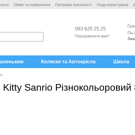
плата
Обмін та повернення
Програма лояльності
Угода користувача
Д
Гра
063 625 25 25
Пн-
Передзвонити вам?
Зам
аленьким
Коляски та Автокрісла
Школа
ри
 Kitty Sanrio Різнокольорови