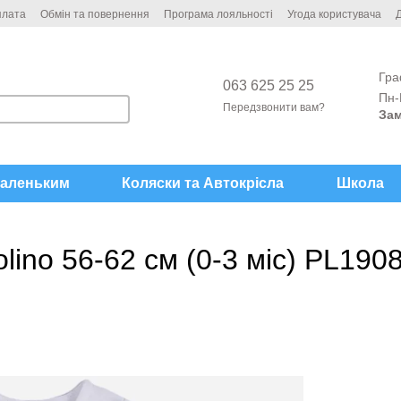
плата
Обмін та повернення
Програма лояльності
Угода користувача
Д
Гра
063 625 25 25
Пн-
Передзвонити вам?
Зам
аленьким
Коляски та Автокрісла
Школа
lino 56-62 см (0-3 міс) PL190