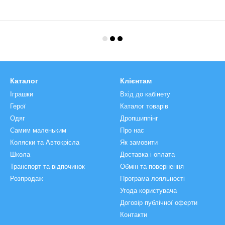
Каталог
Клієнтам
Іграшки
Вхід до кабінету
Герої
Каталог товарів
Одяг
Дропшиппінг
Самим маленьким
Про нас
Коляски та Автокрісла
Як замовити
Школа
Доставка і оплата
Транспорт та відпочинок
Обмін та повернення
Розпродаж
Програма лояльності
Угода користувача
Договір публічної оферти
Контакти