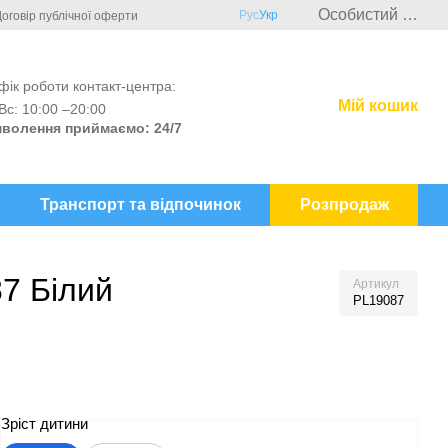
Особистий кабінет
Рус
Укр
оговір публічної оферти
фік роботи контакт-центра:
Мій кошик
Вс: 10:00 –20:00
волення приймаємо: 24/7
Транспорт та відпочинок
Розпродаж
87 Білий
Артикул
PL19087
Зріст дитини