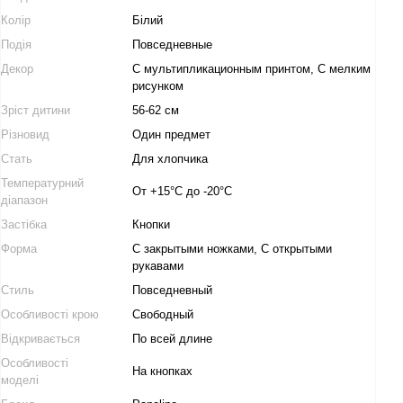
Колір
Білий
Подія
Повседневные
Декор
С мультипликационным принтом, С мелким
рисунком
Зріст дитини
56-62 см
Різновид
Один предмет
Стать
Для хлопчика
Температурний
От +15°C до -20°C
діапазон
Застібка
Кнопки
Форма
С закрытыми ножками, С открытыми
рукавами
Стиль
Повседневный
Особливості крою
Свободный
Відкривається
По всей длине
Особливості
На кнопках
моделі