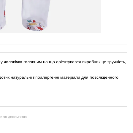
йну чоловічка головним на що орієнтувався виробник це зручність,
 дотик натуральні гіпоалергенні матеріали для повсякденного
ти за допомогою