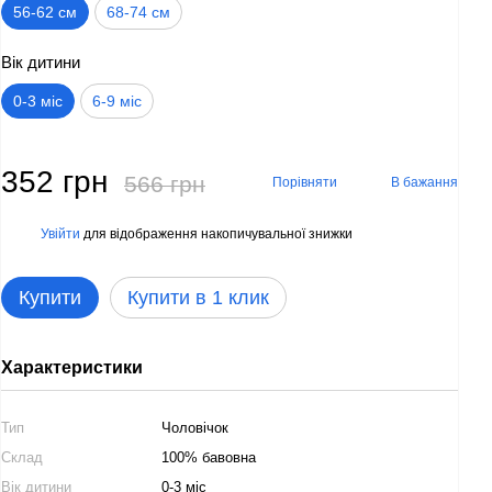
56-62 см
68-74 см
Вік дитини
0-3 міс
6-9 міс
352 грн
566 грн
Порівняти
В бажання
Увійти
для відображення накопичувальної знижки
%
Купити
Купити в 1 клик
Характеристики
Тип
Чоловічок
Склад
100% бавовна
Вік дитини
0-3 міс