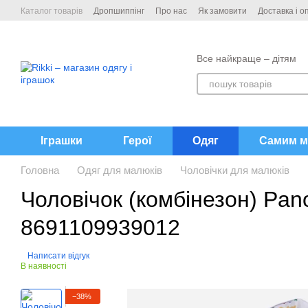
Перейти до основного контенту
Каталог товарів
Дропшиппінг
Про нас
Як замовити
Доставка і о
Контакти
Все найкраще – дітям
Іграшки
Герої
Одяг
Самим м
Головна
Одяг для малюків
Чоловічки для малюків
Чоловічок (комбінезон) Pano
8691109939012
Написати відгук
В наявності
−38%