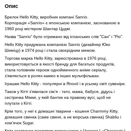
Опис
Брелок Hello Kitty, виробник компані Sanrio.
Корпорація «Sanrio» є японською компанією, заснованою в
1960 році містером Шантар Цуджі.
Назва "Sanrio" було отримано від іспанських слів "Сан" і "Ріо".
Hello Kitty придумана компанією Sanrio (дизайнер Юко
Шиміцу) в 1974 році і стала своєрідним мемом.
Торгова марка Hello Kitty, зареєстрована в 1976 році,
використовується в якості бренду для багатьох продуктів,
стала головним героєм однойменного аніме серіалу,
з'являється в ролях-камео в інших мультфільмах.
Іграшки Hello Kitty - популярні в Японії і в усьому світі сувеніри.
Також у Кітті з'явилася сім'я - тато, мама, бабуся, дідусь і
сестричка Міммі, у якій бантик на правому вусі, щоб не
плутати з Кітті.
Крім того, у неї є домашні тварини - кошеня Charmmy Kitty,
домашня свинка (саме свиня, а не морська свинка) Shabliu і
хом'ячок Sugar.
Крім сестрички важливим персонажем є Чококет ( «Chococat»)