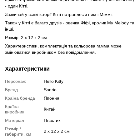
- один Кітті.
Зазвичай у всякі історії Кітті потрапляє з ним і Міммі.
Також у Кітті є багато друзів - овечка Фіфі, кролик My Melody та
інші.
Розмір: 2 х 12 х 2 см
Характеристики, комплектація та кольорова гамма може
змінюватися виробником без повідомлення.
Характеристики
Персонаж
Hello Kitty
Бренд
Sanrio
Країна бренда
Япония
Країна
Китай
виробник
Матеріал
Пластик
Розмір /
2 х 12 х 2 см
габарити, см