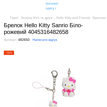
Герої
Хеллоу Кітті та друзі – Hello Kitty and Friends
Брелоки
Брелок Hello Kitty Sanrio Біло-
рожевий 4045316482658
Артикул:
482650
Написати відгук
−32%