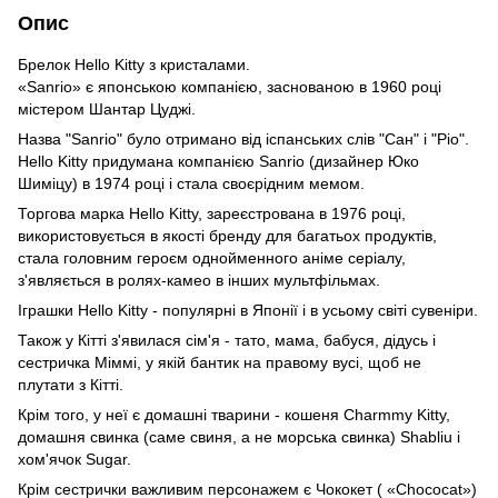
Опис
Брелок Hello Kitty з кристалами.
«Sanrio» є японською компанією, заснованою в 1960 році
містером Шантар Цуджі.
Назва "Sanrio" було отримано від іспанських слів "Сан" і "Ріо".
Hello Kitty придумана компанією Sanrio (дизайнер Юко
Шиміцу) в 1974 році і стала своєрідним мемом.
Торгова марка Hello Kitty, зареєстрована в 1976 році,
використовується в якості бренду для багатьох продуктів,
стала головним героєм однойменного аніме серіалу,
з'являється в ролях-камео в інших мультфільмах.
Іграшки Hello Kitty - популярні в Японії і в усьому світі сувеніри.
Також у Кітті з'явилася сім'я - тато, мама, бабуся, дідусь і
сестричка Міммі, у якій бантик на правому вусі, щоб не
плутати з Кітті.
Крім того, у неї є домашні тварини - кошеня Charmmy Kitty,
домашня свинка (саме свиня, а не морська свинка) Shabliu і
хом'ячок Sugar.
Крім сестрички важливим персонажем є Чококет ( «Chococat»)