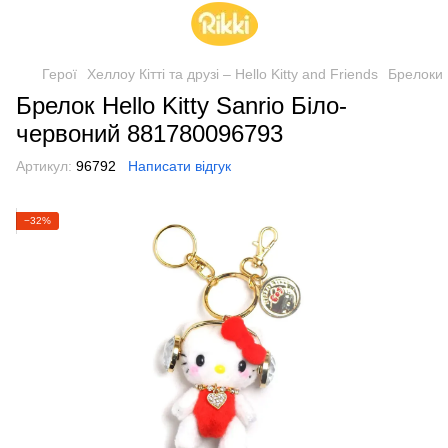
Герої
Хеллоу Кітті та друзі – Hello Kitty and Friends
Брелоки
Брелок Hello Kitty Sanrio Біло-
червоний 881780096793
Артикул:
96792
Написати відгук
−32%