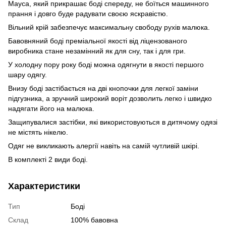
Мауса, який прикрашає боді спереду, не боїться машинного
прання і довго буде радувати своєю яскравістю.
Вільний крій забезпечує максимальну свободу рухів малюка.
Бавовняний боді преміальної якості від ліцензованого
виробника стане незамінний як для сну, так і для гри.
У холодну пору року боді можна одягнути в якості першого
шару одягу.
Внизу боді застібається на дві кнопочки для легкої заміни
підгузника, а зручний широкий воріт дозволить легко і швидко
надягати його на малюка.
Защипувалися застібки, які використовуються в дитячому одязі
не містять нікелю.
Одяг не викликають алергії навіть на самій чутливій шкірі.
В комплекті 2 види боді.
Характеристики
Тип
Боді
Склад
100% бавовна