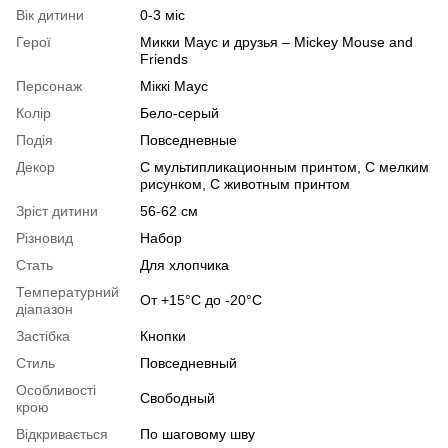
Вік дитини
0-3 міс
Герої
Микки Маус и друзья – Miсkey Mouse and
Friends
Персонаж
Міккі Маус
Колір
Бело-серый
Подія
Повседневные
Декор
С мультипликационным принтом, С мелким
рисунком, С животным принтом
Зріст дитини
56-62 см
Різновид
Набор
Стать
Для хлопчика
Температурний
От +15°C до -20°C
діапазон
Застібка
Кнопки
Стиль
Повседневный
Особливості
Свободный
крою
Відкривається
По шаговому шву