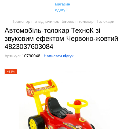
Транспорт та відпочинок
Біговел і толокар
Толокари
Автомобіль-толокар ТехноК зі
звуковим ефектом Червоно-жовтий
4823037603084
Артикул:
10790048
Написати відгук
−33%