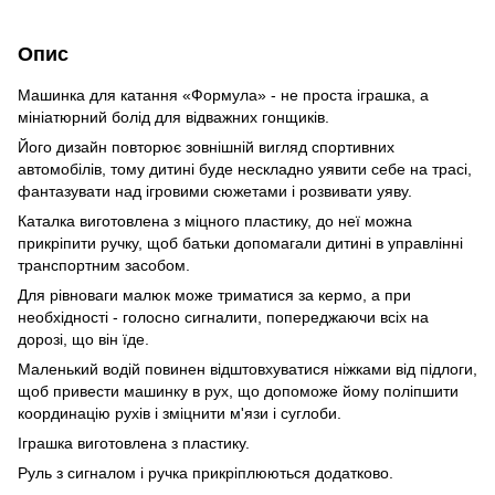
Опис
Машинка для катання «Формула» - не проста іграшка, а
мініатюрний болід для відважних гонщиків.
Його дизайн повторює зовнішній вигляд спортивних
автомобілів, тому дитині буде нескладно уявити себе на трасі,
фантазувати над ігровими сюжетами і розвивати уяву.
Каталка виготовлена ​​з міцного пластику, до неї можна
прикріпити ручку, щоб батьки допомагали дитині в управлінні
транспортним засобом.
Для рівноваги малюк може триматися за кермо, а при
необхідності - голосно сигналити, попереджаючи всіх на
дорозі, що він їде.
Маленький водій повинен відштовхуватися ніжками від підлоги,
щоб привести машинку в рух, що допоможе йому поліпшити
координацію рухів і зміцнити м'язи і суглоби.
Іграшка виготовлена ​​з пластику.
Руль з сигналом і ручка прикріплюються додатково.