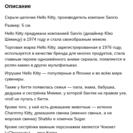
Описание
Серьги-цепочки Hello Kitty, производитель компани Sanrio.
Размер: 5 см.
Hello Kitty придумана компанией Sanrio (дизайнер Юко
Шимицу) в 1974 году и стала своеобразным мемом.
Торговая марка Hello Kitty, зарегистрированная в 1976 году,
используется в качестве бренда для многих продуктов, стала
главным героем одноимённого аниме сериала, появляется в
ролях-камео в других мультфильмах.
Игрушки Hello Kitty — популярные в Японии и во всём мире
сувениры.
Также у Китти появилась семья — папа, мама, бабушка,
дедушка и сестрёнка Мимми, у которой бантик на правом ухе,
чтоб не путать с Китти.
Кроме того, у неё есть домашние животные — котенок
Charmmy Kitty, домашняя свинка (именно свинья, а не
морская свинка) Shabliu и хомячок Sugar.
Кроме сестрёнки важным персонажем является Чококет
(«Chococat») — друг Китти.