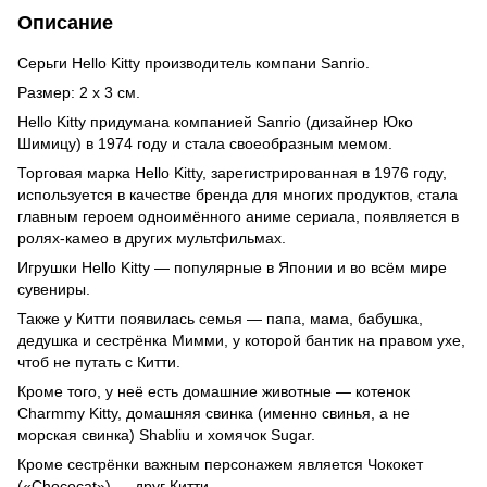
Описание
Серьги Hello Kitty производитель компани Sanrio.
Размер: 2 x 3 см.
Hello Kitty придумана компанией Sanrio (дизайнер Юко
Шимицу) в 1974 году и стала своеобразным мемом.
Торговая марка Hello Kitty, зарегистрированная в 1976 году,
используется в качестве бренда для многих продуктов, стала
главным героем одноимённого аниме сериала, появляется в
ролях-камео в других мультфильмах.
Игрушки Hello Kitty — популярные в Японии и во всём мире
сувениры.
Также у Китти появилась семья — папа, мама, бабушка,
дедушка и сестрёнка Мимми, у которой бантик на правом ухе,
чтоб не путать с Китти.
Кроме того, у неё есть домашние животные — котенок
Charmmy Kitty, домашняя свинка (именно свинья, а не
морская свинка) Shabliu и хомячок Sugar.
Кроме сестрёнки важным персонажем является Чококет
(«Chococat») — друг Китти.