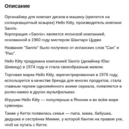
Описание
Органайзер для компакт дисков в машину (крепится на
солнцезащитный козырек) Hello Kitty, производитель компани
Sanrio.
Корпорация «Sanrio» является японской компанией,
основанной в 1960 году мистером Шантаро Цуджи.
Название "Sanrio" было получено от испанских слов "Сан" и
"Рио".
Hello Kitty придумана компанией Sanrio (дизайнер Юко
Шимицу) в 1974 году и стала своеобразным мемом.
Торговая марка Hello Kitty, зарегистрированная в 1976 году,
используется в качестве бренда для многих продуктов, стала
главным героем одноимённого аниме сериала, появляется в
ролях-камео в других мультфильмах.
Игрушки Hello Kitty — популярные в Японии и во всём мире
сувениры.
Также у Китти появилась семья — папа, мама, бабушка,
дедушка и сестрёнка Мимми, у которой бантик на правом ухе,
чтоб не путать с Китти.