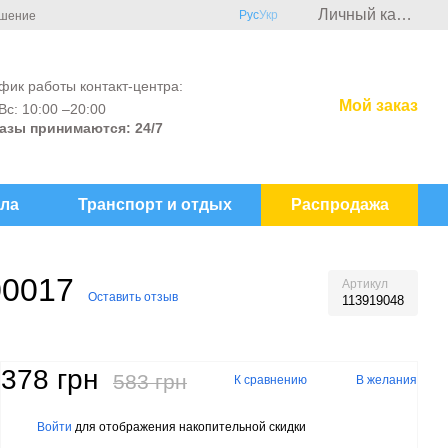
Личный кабинет
Рус
Укр
ашение
фик работы контакт-центра:
Мой заказ
Вс: 10:00 –20:00
азы принимаются: 24/7
ла
Транспорт и отдых
Распродажа
00017
Артикул
Оставить отзыв
113919048
378 грн
583 грн
К сравнению
В желания
Войти
для отображения накопительной скидки
%