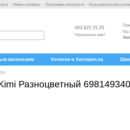
плата
Обмен и возврат
Программа лояльности
Пользовательское согл
Гра
063 625 25 25
Пн-
Перезвонить вам?
Зак
ым маленьким
Коляски и Автокреcла
Шко
оры
 Kimi Разноцветный 69814934