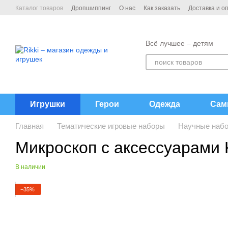
Перейти к основному контенту
Каталог товаров
Дропшиппинг
О нас
Как заказать
Доставка и о
Договор публичной офёрты
Контакты
Всё лучшее – детям
Игрушки
Герои
Одежда
Сам
Главная
Тематические игровые наборы
Научные наб
Микроскоп с аксессуарами
В наличии
−35%