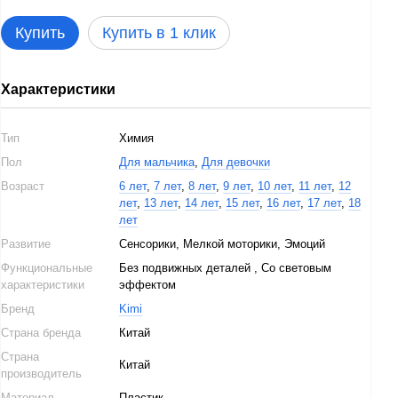
Купить
Купить в 1 клик
Характеристики
Тип
Химия
Пол
Для мальчика
,
Для девочки
Возраст
6 лет
,
7 лет
,
8 лет
,
9 лет
,
10 лет
,
11 лет
,
12
лет
,
13 лет
,
14 лет
,
15 лет
,
16 лет
,
17 лет
,
18
лет
Развитие
Сенсорики, Мелкой моторики, Эмоций
Функциональные
Без подвижных деталей , Со световым
характеристики
эффектом
Бренд
Kimi
Страна бренда
Китай
Страна
Китай
производитель
Материал
Пластик