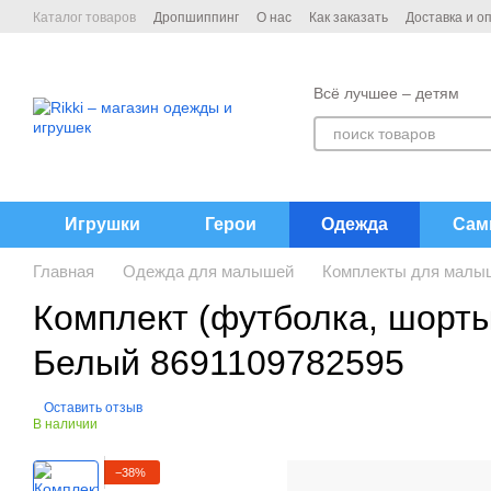
Перейти к основному контенту
Каталог товаров
Дропшиппинг
О нас
Как заказать
Доставка и о
Договор публичной офёрты
Контакты
Всё лучшее – детям
Игрушки
Герои
Одежда
Сам
Главная
Одежда для малышей
Комплекты для малы
Комплект (футболка, шорты
Белый 8691109782595
Оставить отзыв
В наличии
−38%