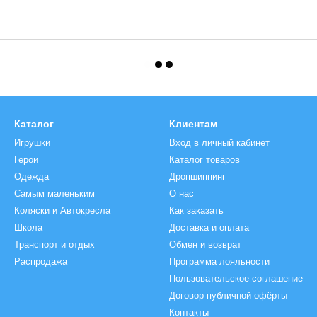
Каталог
Клиентам
Игрушки
Вход в личный кабинет
Герои
Каталог товаров
Одежда
Дропшиппинг
Самым маленьким
О нас
Коляски и Автокреcла
Как заказать
Школа
Доставка и оплата
Транспорт и отдых
Обмен и возврат
Распродажа
Программа лояльности
Пользовательское соглашение
Договор публичной офёрты
Контакты