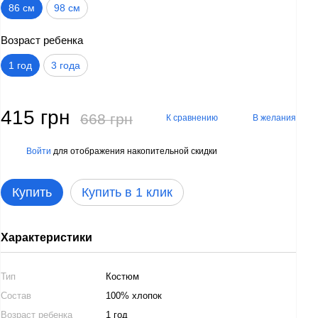
86 см
98 см
Возраст ребенка
1 год
3 года
415 грн
668 грн
К сравнению
В желания
Войти
для отображения накопительной скидки
%
Купить
Купить в 1 клик
Характеристики
Тип
Костюм
Состав
100% хлопок
Возраст ребенка
1 год