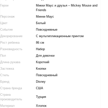
Герои
Микки Маус и друзья – Miсkey Mouse and
Friends
Персонаж
Минни Маус
Цвет
Белый
Событие
Повседневные
Декорирование
С мультипликационным принтом
Рост ребенка
86 см
Разновидность
Набор
Пол
Для девочки
Длина рукава
Короткий
Застежка
Кнопки
Стиль
Повседневный
Бренд
Disney
Страна бренда
США
Страна
Турция
производитель
Материал
Хлопок