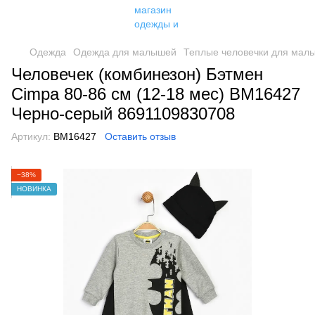
Одежда
Одежда для малышей
Теплые человечки для мал
Человечек (комбинезон) Бэтмен
Cimpa 80-86 см (12-18 мес) BM16427
Черно-серый 8691109830708
Артикул:
BM16427
Оставить отзыв
−38%
НОВИНКА