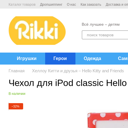
Перейти к основному контенту
Каталог товаров
Дропшиппинг
О нас
Как заказать
Доставка и о
Договор публичной офёрты
Контакты
Всё лучшее – детям
Игрушки
Герои
Одежда
Сам
Главная
Хеллоу Китти и друзья – Hello Kitty and Friends
Чехол для iPod classic Hell
В наличии
−32%