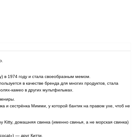
o.
у) в 1974 году и стала своеобразным мемом.
спользуется в качестве бренда для многих продуктов, стала
олях-камео в других мультфильмах.
вениры.
ка и сестрёнка Мимми, у которой бантик на правом ухе, чтоб не
 Kitty, домашняя свинка (именно свинья, а не морская свинка)
ocat») — друг Китти.