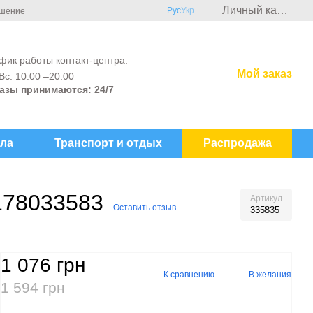
Личный кабинет
Рус
Укр
ашение
фик работы контакт-центра:
Мой заказ
Вс: 10:00 –20:00
азы принимаются: 24/7
ла
Транспорт и отдых
Распродажа
8178033583
Артикул
Оставить отзыв
335835
1 076 грн
К сравнению
В желания
1 594 грн