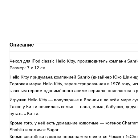
Описание
Чехол для iPod classic Hello Kitty, производитель компани Sanri
Размер: 7 х 12 см
Hello Kitty придумана компанией Sanrio (дизайнер Юко Шимиц
Торговая марка Hello Kitty, зарегистрированная в 1976 году, и
главным героем одноимённого аниме сериала, появляется в р
Игрушки Hello Kitty — популярные в Японии и во всём мире су
Также у Китти появилась семья — папа, мама, бабушка, дедуш
путать с Китти.
Кроме того, у неё есть домашние животные — котенок Charmmy
Shabliu и хомячок Sugar.
Кроме сестрёнки важным персонажем является Чококет («Choc